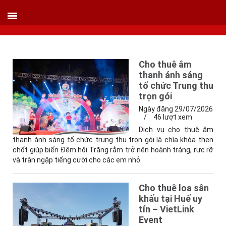
VIETLINK TOUR & EVENT CO.,LTD
152 Khuất Duy Tiến - Phường Nhân Chính, Quận Thanh Xuân - Hà Nội
Kho xưởng: Lô 2, Làng Nghề Vạn Phúc, Hà Đông, Hà Nội.
Hotline/ skype/ Wechat/ Whatsapp : +84 .0983.686.183 / Tel : +84 243 785 8551
ext 101
Email: info@vietlinktour.com / sales@vietlinktour.com
Cho thuê âm
thanh ánh sáng
http://www.vietlinktour.com / http://vietlinkevent.com
tổ chức Trung thu
trọn gói
Ngày đăng 29/07/2026
/
46 lượt xem
Dịch vụ cho thuê âm
thanh ánh sáng tổ chức trung thu trọn gói là chìa khóa then
chốt giúp biến Đêm hội Trăng rằm trở nên hoành tráng, rực rỡ
và tràn ngập tiếng cười cho các em nhỏ.
Cho thuê loa sân
khấu tại Huế uy
tín – VietLink
Event