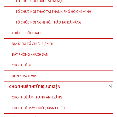
TỔ CHỨC HỘI THẢO TẠI HÀ NỘI
TỔ CHỨC HỘI THẢO TẠI THÀNH PHỐ HỒ CHÍ MINH
TỔ CHỨC HỘI NGHỊ HỘI THẢO TẠI ĐÀ NẴNG
THIẾT BỊ HỘI THẢO
ĐỊA ĐIỂM TỔ CHỨC SỰ KIỆN
ĐẶT PHÒNG KHÁCH SẠN
CHO THUÊ XE
ĐÓN KHÁCH VIP
CHO THUÊ THIẾT BỊ SỰ KIỆN
CHO THUÊ ÂM THANH ÁNH SÁNG
CHO THUÊ MÁY CHIẾU, MÀN CHIẾU