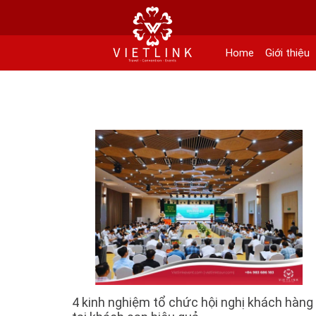
152 Khuất Duy Tiến - Phường Nhân Chính, Quận Thanh Xuân - Hà Nội
Kho xưởng: Lô 2, Làng Nghề Vạn Phúc, Hà Đông, Hà Nội.
Home
Giới thiệu
Hotline/ skype/ Wechat/ Whatsapp : +84 .0983.686.183 / Tel : +84 243 785 8551 
Email: info@vietlinktour.com / sales@vietlinktour.com
http://www.vietlinktour.com / http://vietlinkevent.com
4 kinh nghiệm tổ chức hội nghị khách hàng