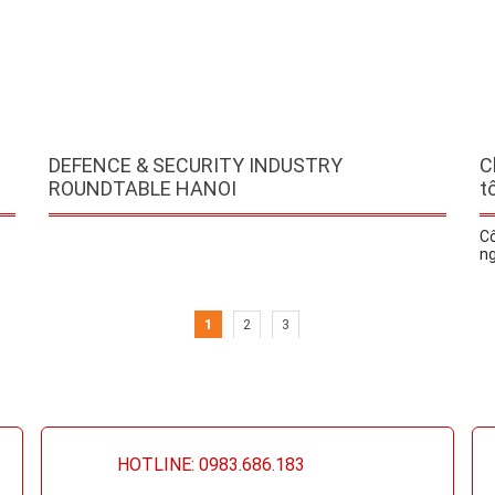
DEFENCE & SECURITY INDUSTRY
C
ROUNDTABLE HANOI
t
Cô
ng
1
2
3
HOTLINE: 0983.686.183