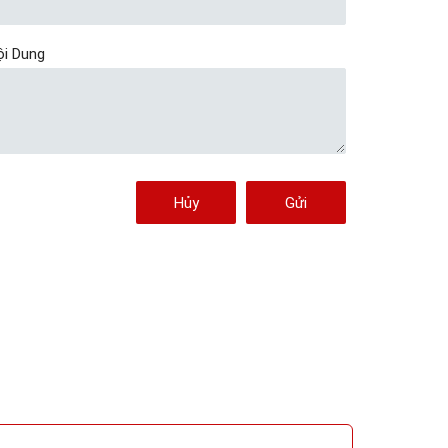
ội Dung
Hủy
Gửi