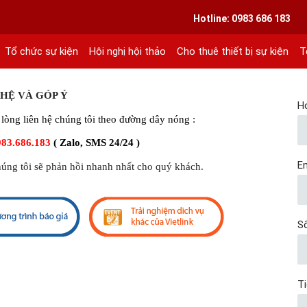
VIETLINK TOUR & EVENT CO.,LTD
Hotline: 0983 686 183
Tổ chức sự kiện
Hội nghị hội thảo
Cho thuê thiết bị sự kiện
T
ext 101
 HỆ VÀ GÓP Ý
H
lòng liên hệ chúng tôi theo đường dây nóng :
983.686.183
( Zalo, SMS 24/24 )
Em
húng tôi sẽ phản hồi nhanh nhất cho quý khách.
Số
T