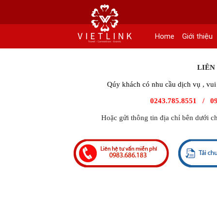
152 Khuất Duy Tiến - Phường Nhân Chính, Quận Thanh Xuân - Hà Nội
Kho xưởng: Lô 2, Làng Nghề Vạn Phúc, Hà Đông, Hà Nội.
Home
Giới thiệu
Hotline/ skype/ Wechat/ Whatsapp : +84 .0983.686.183 / Tel : +84 243 785 8551 
Email: info@vietlinktour.com / sales@vietlinktour.com
LIÊN
http://www.vietlinktour.com / http://vietlinkevent.com
Qúy khách có nhu cầu dịch vụ , vui 
0243.785.8551 / 0
Hoặc gửi thông tin địa chỉ bên dưới c