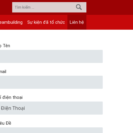
eambuilding
Sự kiện đã tổ chức
Liên hệ
ọ Tên
ail
 điện thoại
iêu Đề