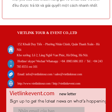
đều được trả lời và giải quyết một cách nhanh nhất.
VIETLINK TOUR & EVENT CO.,LTD
152 Khuất Duy Tiến - Phường Nhân Chính, Quận Thanh Xuân - Hà
Nội
Kho xưởng: Lô 2, Làng Nghề Vạn Phúc, Hà Đông, Hà Nội.
Hotline/ skype/ Wechat/ Whatsapp : +84 .0983.686.183 / Tel : +84 243
785 8551 ext 101
Email: info@vietlinktour.com / sales@vietlinktour.com
http://www.vietlinktour.com / http://vietlinkevent.com