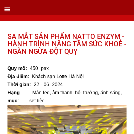
VIETLINK TOUR & EVENT CO.,LTD
152 Khuất Duy Tiến - Phường Nhân Chính, Quận Thanh Xuân - Hà Nội
Kho xưởng: Lô 2, Làng Nghề Vạn Phúc, Hà Đông, Hà Nội.
Hotline/ skype/ Wechat/ Whatsapp : +84 .0983.686.183 / Tel : +84 243 785 8551
ext 101
SA MẮT SẢN PHẨM NATTO ENZYM -
Email: info@vietlinktour.com / sales@vietlinktour.com
HÀNH TRÌNH NÂNG TẦM SỨC KHOẺ -
http://www.vietlinktour.com / http://vietlinkevent.com
NGĂN NGỪA ĐỘT QUỴ
Quy mô:
450 pax
Địa điểm:
Khách sạn Lotte Hà Nội
Thời gian:
22 - 06- 2024
Hạng
Màn led, âm thanh, hội trường, ánh sáng,
mục:
set tiệc