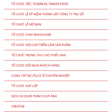
TỔ CHỨC TIỆC TEABREAK, FINGER FOOD
TỔ CHỨC LỄ KỶ NIỆM THÀNH LẬP CÔNG TY TRỤ SỞ
TỔ CHỨC LỄ MỞ BÁN
TỔ CHỨC CHẠY ROADSHOW
TỔ CHỨC HỘI CHỢ TRIỂN LÃM SẢN PHẨM
TỔ CHỨC TRUNG THU CHO THIẾU NHI
TỔ CHỨC HỘI NGHỊ KHÁCH HÀNG
CUNG CẤP MC,PG,CA SĨ CHUYÊN NGHIỆP
TỔ CHỨC HỌP LỚP
DỊCH VỤ QUAY PHIM CHỤP ẢNH
CREATIVE