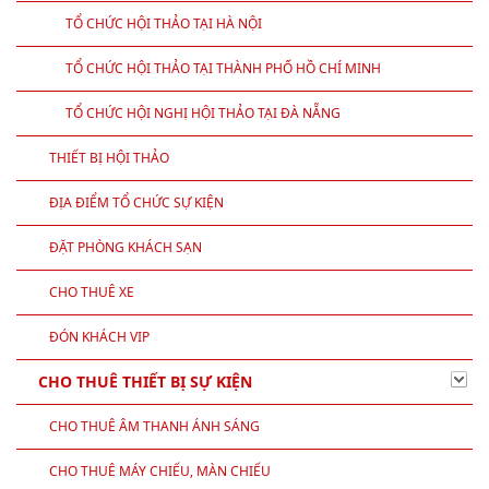
TỔ CHỨC HỘI THẢO TẠI HÀ NỘI
TỔ CHỨC HỘI THẢO TẠI THÀNH PHỐ HỒ CHÍ MINH
TỔ CHỨC HỘI NGHỊ HỘI THẢO TẠI ĐÀ NẴNG
THIẾT BỊ HỘI THẢO
ĐỊA ĐIỂM TỔ CHỨC SỰ KIỆN
ĐẶT PHÒNG KHÁCH SẠN
CHO THUÊ XE
ĐÓN KHÁCH VIP
CHO THUÊ THIẾT BỊ SỰ KIỆN
CHO THUÊ ÂM THANH ÁNH SÁNG
CHO THUÊ MÁY CHIẾU, MÀN CHIẾU