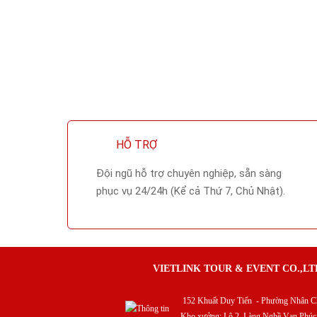
HỖ TRỢ
Đội ngũ hỗ trợ chuyên nghiệp, sẵn sàng
phục vụ 24/24h (Kể cả Thứ 7, Chủ Nhật).
VIETLINK TOUR & EVENT CO.,LT
152 Khuất Duy Tiến - Phường Nhân Ch
Kho xưởng: Lô 2, Làng Nghề Vạn Phúc