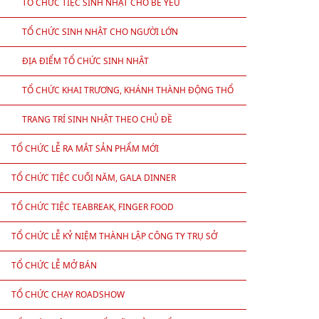
TỔ CHỨC TIỆC SINH NHẬT CHO BÉ YÊU
TỔ CHỨC SINH NHẬT CHO NGƯỜI LỚN
ĐỊA ĐIỂM TỔ CHỨC SINH NHẬT
TỔ CHỨC KHAI TRƯƠNG, KHÁNH THÀNH ĐỘNG THỔ
TRANG TRÍ SINH NHẬT THEO CHỦ ĐỀ
TỔ CHỨC LỄ RA MẮT SẢN PHẨM MỚI
TỔ CHỨC TIỆC CUỐI NĂM, GALA DINNER
TỔ CHỨC TIỆC TEABREAK, FINGER FOOD
TỔ CHỨC LỄ KỶ NIỆM THÀNH LẬP CÔNG TY TRỤ SỞ
TỔ CHỨC LỄ MỞ BÁN
TỔ CHỨC CHẠY ROADSHOW