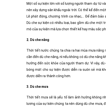
Một số sự kiện lớn với số lượng người tham dự từ và
nên xây dựng sân khấu ngoài trời. Có thể kể đến mộ
Lẽ phát động, chương trình ca nhạc,… Để đảm bảo a
Dù che sự kiện có nhiều loại, bao gồm dù che một trụ
mô của sự kiện mà lựa chọn thiết kế hay màu sắc ph
2. Dù che nắng
Thời tiết nước chúng ta chia ra hai mùa mưa nắng r
cần đến dù che nắng, nì nếu không có dù che nắng khi
hưởng đến sức khỏe của người tham dự. Vì vậy, dù
bóng mát cho sự kiện được diễn ra suôn sẻ mà kh
được diễn ra thành công hơn.
3. Dù che mưa
Thời tiết mưa sẽ là yếu tố làm ảnh hưởng không nh
lương của sự kiên chúng ta nên dùng dù che mưa, đó s