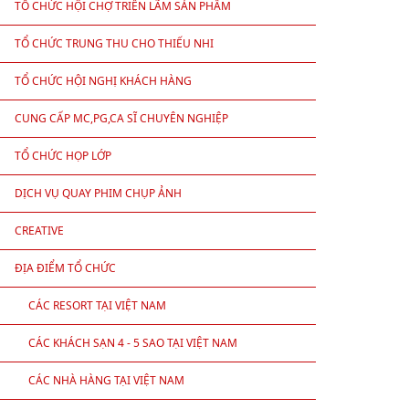
TỔ CHỨC HỘI CHỢ TRIỂN LÃM SẢN PHẨM
TỔ CHỨC TRUNG THU CHO THIẾU NHI
TỔ CHỨC HỘI NGHỊ KHÁCH HÀNG
CUNG CẤP MC,PG,CA SĨ CHUYÊN NGHIỆP
TỔ CHỨC HỌP LỚP
DỊCH VỤ QUAY PHIM CHỤP ẢNH
CREATIVE
ĐỊA ĐIỂM TỔ CHỨC
CÁC RESORT TẠI VIỆT NAM
CÁC KHÁCH SẠN 4 - 5 SAO TẠI VIỆT NAM
CÁC NHÀ HÀNG TẠI VIỆT NAM