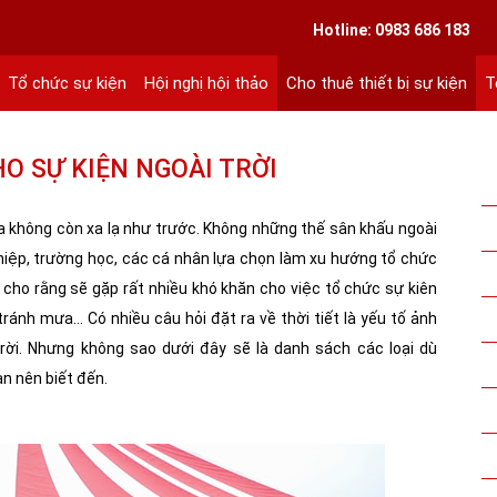
VIETLINK TOUR & EVENT CO.,LTD
Hotline: 0983 686 183
Hà Nội
.
85 8551 ext 101
Tổ chức sự kiện
Hội nghị hội thảo
Cho thuê thiết bị sự kiện
T
O SỰ KIỆN NGOÀI TRỜI
ta không còn xa lạ như trước. Không những thế sân khấu ngoài
ghiệp, trường học, các cá nhân lựa chọn làm xu hướng tổ chức
cho rằng sẽ gặp rất nhiều khó khăn cho việc tổ chức sự kiên
tránh mưa… Có nhiều câu hỏi đặt ra về thời tiết là yếu tố ảnh
rời. Nhưng không sao dưới đây sẽ là danh sách các loại dù
n nên biết đến.