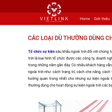
152 Khuất Duy Tiến - Phường Nhân Chính, Quận Thanh Xuân - 
Kho xưởng: Lô 2, Làng Nghề Vạn Phúc, Hà Đông, Hà Nội
Hotline/ skype/ Wechat/ Whatsapp : +84 .0983.686.183 / Tel : +84 243 7
Home
Giới thiệu
Email: info@vietlinktour.com / sales@vietlinktour.com
http://www.vietlinktour.com / http://vietlinkevent.com
CÁC LOẠI DÙ THƯỜNG DÙNG CH
Tổ chức sự kiện
sâu khấu ngoài trời đối với chúng 
trời là loại hình tổ chức được các công ty, doanh n
trong những năm gần đây. Có nhiều khách hàng vẫn 
ngoài trời như: cách trang trí, cách che nắng, cách 
hưởng quan trọng nhất cho nhưng sự kiện ngoài t
thường dùng cho hoạt động sự kiện ngoài trời các bạ