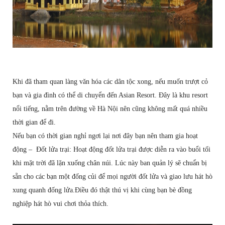
Khi đã tham quan làng văn hóa các dân tộc xong, nếu muốn trượt cỏ
bạn và gia đình có thể di chuyển đến Asian Resort. Đây là khu resort
nổi tiếng, nằm trên đường về Hà Nội nên cũng không mất quá nhiều
thời gian để đi.
Nếu bạn có thời gian nghỉ ngơi lại nơi đây bạn nên tham gia hoạt
động – Đốt lửa trại: Hoạt động đốt lửa trại được diễn ra vào buổi tối
khi mặt trời đã lặn xuống chân núi. Lúc này ban quản lý sẽ chuẩn bị
sẵn cho các bạn một đống củi để mọi người đốt lửa và giao lưu hát hò
xung quanh đống lửa.Điều đó thật thú vị khi cùng bạn bè đồng
nghiệp hát hò vui chơi thỏa thích.