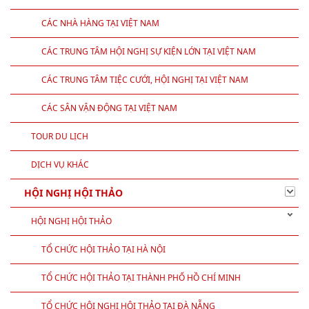
CÁC NHÀ HÀNG TẠI VIỆT NAM
CÁC TRUNG TÂM HỘI NGHỊ SỰ KIỆN LỚN TẠI VIỆT NAM
CÁC TRUNG TÂM TIỆC CƯỚI, HỘI NGHỊ TẠI VIỆT NAM
CÁC SÂN VẬN ĐỘNG TẠI VIỆT NAM
TOUR DU LỊCH
DỊCH VỤ KHÁC
HỘI NGHỊ HỘI THẢO
HỘI NGHỊ HỘI THẢO
TỔ CHỨC HỘI THẢO TẠI HÀ NỘI
TỔ CHỨC HỘI THẢO TẠI THÀNH PHỐ HỒ CHÍ MINH
TỔ CHỨC HỘI NGHỊ HỘI THẢO TẠI ĐÀ NẴNG