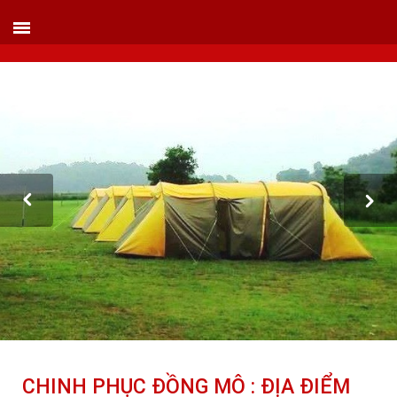
VIETLINK TOUR & EVENT CO.,LTD
152 Khuất Duy Tiến - Phường Nhân Chính, Quận Thanh Xuân - Hà Nội
Kho xưởng: Lô 2, Làng Nghề Vạn Phúc, Hà Đông, Hà Nội.
Hotline/ skype/ Wechat/ Whatsapp : +84 .0983.686.183 / Tel : +84 243 785 8551
ext 101
Email: info@vietlinktour.com / sales@vietlinktour.com
http://www.vietlinktour.com / http://vietlinkevent.com
CHINH PHỤC ĐỒNG MÔ : ĐỊA ĐIỂM