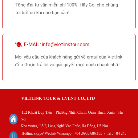
Tổng đài tư vấn miễn phí 100%. Hãy Gọi cho chúng
tôi bất cứ khi nào bạn cần!
E-MAIL: info@vietlinktour.com
Mọi yêu cầu của khách hàng gửi về email của Vietlink
đều được trả lời và giải quyết một cách nhanh nhất.
VIETLINK TOUR & EVENT CO.,LTD
152 Khuất Duy Tiến - Phường Nhân Chính, Quận Thanh Xuân - Hà
Nội
Kho xưởng: Lô 2, Làng Nghề Vạn Phúc, Hà Đông, Hà Nội.
Hotline/ skype/ Wechat/ Whatsapp : +84 .0983.686.183 / Tel : +84 243