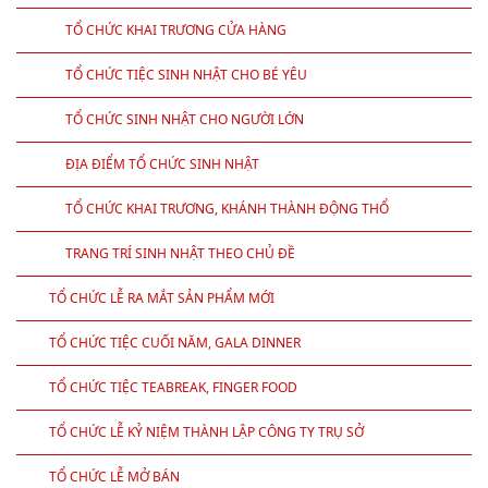
TỔ CHỨC KHAI TRƯƠNG CỬA HÀNG
TỔ CHỨC TIỆC SINH NHẬT CHO BÉ YÊU
TỔ CHỨC SINH NHẬT CHO NGƯỜI LỚN
ĐỊA ĐIỂM TỔ CHỨC SINH NHẬT
TỔ CHỨC KHAI TRƯƠNG, KHÁNH THÀNH ĐỘNG THỔ
TRANG TRÍ SINH NHẬT THEO CHỦ ĐỀ
TỔ CHỨC LỄ RA MẮT SẢN PHẨM MỚI
TỔ CHỨC TIỆC CUỐI NĂM, GALA DINNER
TỔ CHỨC TIỆC TEABREAK, FINGER FOOD
TỔ CHỨC LỄ KỶ NIỆM THÀNH LẬP CÔNG TY TRỤ SỞ
TỔ CHỨC LỄ MỞ BÁN