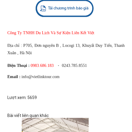
Qúy khách đang có nhu cầu thuê bóng bay khinh khí cầu hãy liên hệ
với chúng tôi hoặc gửi thông tin về địa chỉ sau:
Công Ty TNHH Du Lịch Và Sự Kiện Liên Kết Việt
Địa chỉ :
P705, Đơn nguyên B , Locogi 13, Khuyất Duy Tiến, Thanh
Xuân , Hà Nội
-
Điện Thoại :
0983.686.183
0243.785.8551
Email :
info@vietlinktour.com