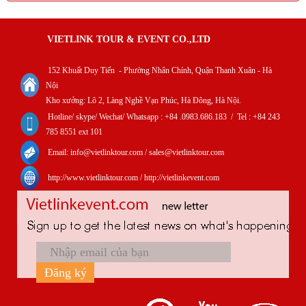
E-MAIL: info@vietlinktour.com
Mọi yêu cầu của khách hàng gửi về email của Vietlink
đều được trả lời và giải quyết một cách nhanh nhất.
VIETLINK TOUR & EVENT CO.,LTD
152 Khuất Duy Tiến - Phường Nhân Chính, Quận Thanh Xuân - Hà
Nội
Kho xưởng: Lô 2, Làng Nghề Vạn Phúc, Hà Đông, Hà Nội.
Hotline/ skype/ Wechat/ Whatsapp : +84 .0983.686.183 / Tel : +84 243
785 8551 ext 101
Email: info@vietlinktour.com / sales@vietlinktour.com
http://www.vietlinktour.com / http://vietlinkevent.com