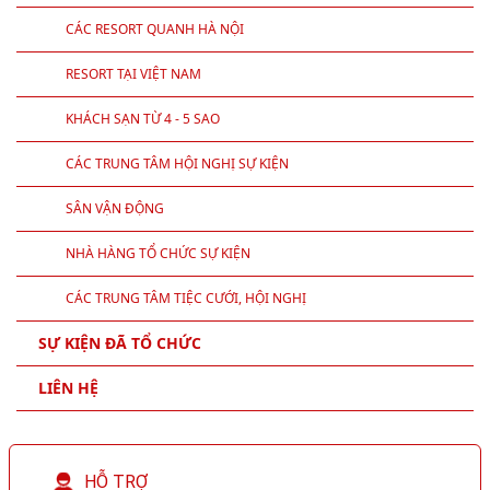
TEAMBUILDING LÀ GÌ
TỔ CHỨC NGÀY HỘI GIA ĐÌNH
ĐỊA ĐIỂM TỔ CHỨC TEAMBUILDING
CÁC RESORT QUANH HÀ NỘI
RESORT TẠI VIỆT NAM
KHÁCH SẠN TỪ 4 - 5 SAO
CÁC TRUNG TÂM HỘI NGHỊ SỰ KIỆN
SÂN VẬN ĐỘNG
NHÀ HÀNG TỔ CHỨC SỰ KIỆN
CÁC TRUNG TÂM TIỆC CƯỚI, HỘI NGHỊ
SỰ KIỆN ĐÃ TỔ CHỨC