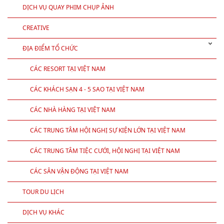
TỔ CHỨC HỘI NGHỊ KHÁCH HÀNG
CUNG CẤP MC,PG,CA SĨ CHUYÊN NGHIỆP
TỔ CHỨC HỌP LỚP
DỊCH VỤ QUAY PHIM CHỤP ẢNH
CREATIVE
ĐỊA ĐIỂM TỔ CHỨC
CÁC RESORT TẠI VIỆT NAM
CÁC KHÁCH SẠN 4 - 5 SAO TẠI VIỆT NAM
CÁC NHÀ HÀNG TẠI VIỆT NAM
CÁC TRUNG TÂM HỘI NGHỊ SỰ KIỆN LỚN TẠI VIỆT NAM
CÁC TRUNG TÂM TIỆC CƯỚI, HỘI NGHỊ TẠI VIỆT NAM