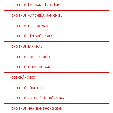
CHO THUÊ XE
ĐÓN KHÁCH VIP
CHO THUÊ THIẾT BỊ SỰ KIỆN
CHO THUÊ ÂM THANH ÁNH SÁNG
CHO THUÊ MÁY CHIẾU, MÀN CHIẾU
CHO THUÊ THIẾT BỊ DỊCH
CHO THUÊ BÀN GHẾ SỰ KIỆN
CHO THUÊ SÂN KHẤU
CHO THUÊ BỤC PHÁT BIỂU
CHO THUÊ THẢM TRẢI SÀN
CỘT CHẮN INOX