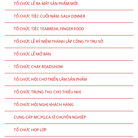
ĐỊA ĐIỂM TỔ CHỨC SINH NHẬT
TỔ CHỨC KHAI TRƯƠNG, KHÁNH THÀNH ĐỘNG THỔ
TRANG TRÍ SINH NHẬT THEO CHỦ ĐỀ
TỔ CHỨC LỄ RA MẮT SẢN PHẨM MỚI
TỔ CHỨC TIỆC CUỐI NĂM, GALA DINNER
TỔ CHỨC TIỆC TEABREAK, FINGER FOOD
TỔ CHỨC LỄ KỶ NIỆM THÀNH LẬP CÔNG TY TRỤ SỞ
TỔ CHỨC LỄ MỞ BÁN
TỔ CHỨC CHẠY ROADSHOW
TỔ CHỨC HỘI CHỢ TRIỂN LÃM SẢN PHẨM
TỔ CHỨC TRUNG THU CHO THIẾU NHI