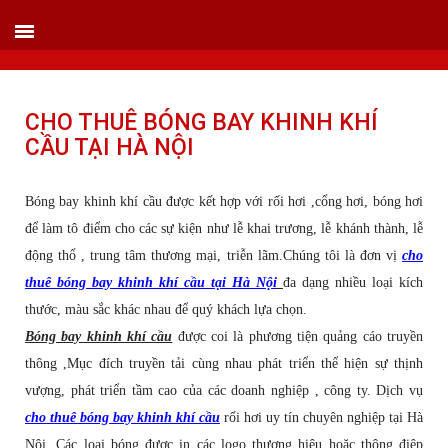
VIETLINK TOUR & EVENT CO.,LTD
152 Khuất Duy Tiến - Phường Nhân Chính, Quận Thanh Xuân - Hà Nội
Kho xưởng: Lô 2, Làng Nghề Vạn Phúc, Hà Đông, Hà Nội.
Hotline/ skype/ Wechat/ Whatsapp : +84 .0983.686.183 / Tel : +84 243 785 8551
ext 101
Email: info@vietlinktour.com / sales@vietlinktour.com
http://www.vietlinktour.com / http://vietlinkevent.com
CHO THUÊ BÓNG BAY KHINH KHÍ
CẦU TẠI HÀ NỘI
Bóng bay khinh khí cầu được kết hợp với rối hơi ,cổng hơi, bóng hơi
để làm tô điểm cho các sự kiện như lễ khai trương, lễ khánh thành, lễ
động thổ , trung tâm thương mại, triễn lãm.Chúng tôi là đơn vị
cho
thuê bóng bay khinh khí cầu tại Hà Nội
đa dạng nhiều loại kích
thước, màu sắc khác nhau để quý khách lựa chọn.