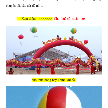
Bóng bay khinh khí cầu
được coi là phương tiện quảng cáo truyền
thông ,Mục đích truyền tải cùng nhau phát triển thể hiện sự thịnh
vượng, phát triển tầm cao của các doanh nghiệp , công ty. Dịch vụ
cho thuê bóng bay khinh khí cầu
rối hơi uy tín chuyên nghiệp tại Hà
Nội. Các loại bóng được in các logo thương hiệu hoặc thông điệp
chuyền tải, sắc nét dễ nhìn.
Xem thêm : >>>>>>>
Cho thuê cột chắn inox