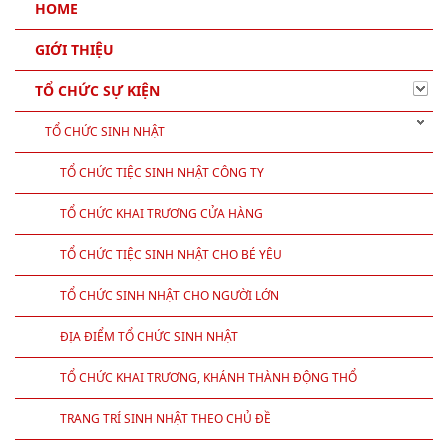
Cho thuê nhà giàn không gian cho tổ chức sự
kiện tại Hà Nội
HOME
HOME
GIỚI THIỆU
TỔ CHỨC SỰ KIỆN
TỔ CHỨC SINH NHẬT
TỔ CHỨC TIỆC SINH NHẬT CÔNG TY
TỔ CHỨC KHAI TRƯƠNG CỬA HÀNG
TỔ CHỨC TIỆC SINH NHẬT CHO BÉ YÊU
TỔ CHỨC SINH NHẬT CHO NGƯỜI LỚN