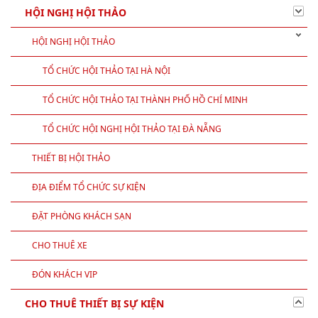
CÁC SÂN VẬN ĐỘNG TẠI VIỆT NAM
TOUR DU LỊCH
DỊCH VỤ KHÁC
HỘI NGHỊ HỘI THẢO
HỘI NGHỊ HỘI THẢO
TỔ CHỨC HỘI THẢO TẠI HÀ NỘI
TỔ CHỨC HỘI THẢO TẠI THÀNH PHỐ HỒ CHÍ MINH
TỔ CHỨC HỘI NGHỊ HỘI THẢO TẠI ĐÀ NẴNG
THIẾT BỊ HỘI THẢO
ĐỊA ĐIỂM TỔ CHỨC SỰ KIỆN
ĐẶT PHÒNG KHÁCH SẠN