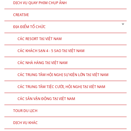
DỊCH VỤ QUAY PHIM CHỤP ẢNH
CREATIVE
ĐỊA ĐIỂM TỔ CHỨC
CÁC RESORT TẠI VIỆT NAM
CÁC KHÁCH SẠN 4 - 5 SAO TẠI VIỆT NAM
CÁC NHÀ HÀNG TẠI VIỆT NAM
CÁC TRUNG TÂM HỘI NGHỊ SỰ KIỆN LỚN TẠI VIỆT NAM
CÁC TRUNG TÂM TIỆC CƯỚI, HỘI NGHỊ TẠI VIỆT NAM
CÁC SÂN VẬN ĐỘNG TẠI VIỆT NAM
TOUR DU LỊCH
DỊCH VỤ KHÁC