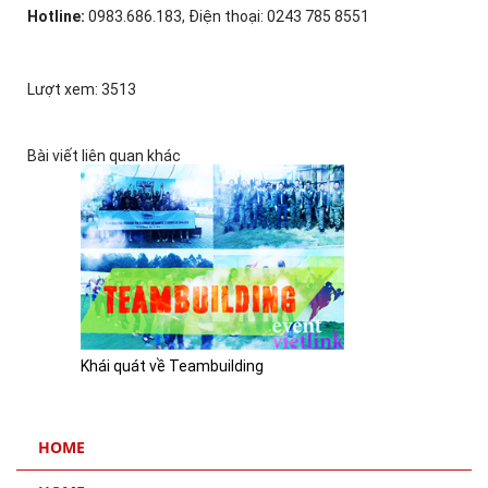
Hotline:
0983.686.183, Điện thoại: 0243 785 8551
Lượt xem: 3513
Bài viết liên quan khác
Khái quát về Teambuilding
HOME