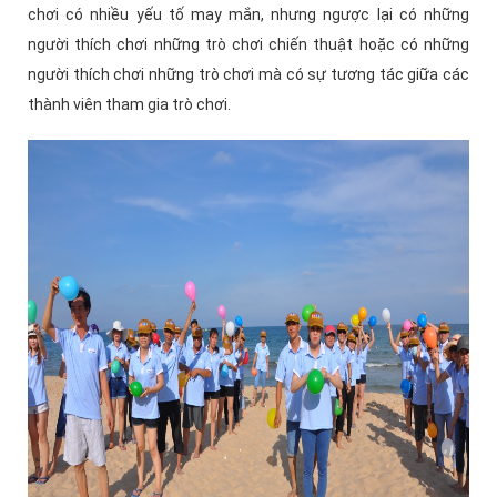
chơi có nhiều yếu tố may mắn, nhưng ngược lại có những
người thích chơi những trò chơi chiến thuật hoặc có những
người thích chơi những trò chơi mà có sự tương tác giữa các
thành viên tham gia trò chơi.