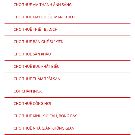
CHO THUÊ ÂM THANH ÁNH SÁNG
CHO THUÊ MÁY CHIẾU, MÀN CHIẾU
CHO THUÊ THIẾT BỊ DỊCH
CHO THUÊ BÀN GHẾ SỰ KIỆN
CHO THUÊ SÂN KHẤU
CHO THUÊ BỤC PHÁT BIỂU
CHO THUÊ THẢM TRẢI SÀN
CỘT CHẮN INOX
CHO THUÊ CỔNG HƠI
CHO THUÊ KINH KHÍ CẦU, BÓNG BAY
CHO THUÊ NHÀ GIÀN KHÔNG GIAN