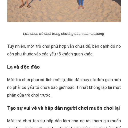
Lựa chọn trò chơi trong chương trình team building
Tuy nhiên, một trò chơi phù hợp vẫn chưa đủ, bên cạnh đó nó
còn phụ thuộc vào các yếu tố khách quan khác:
Lạ và độc đáo
Một trò chơi phải có tính mới lạ, dộc đáo hay nói đơn giản hơn
nó phải có yếu tố chưa bao giờ hoặc ít nhất không lặp lại một
phần của trò chơi trước.
Tạo sự vui vẻ và hâp dẫn người chơi muốn chơi lại
Một trò chơi tạo sự hấp dẫn làm cho người tham gia muốn