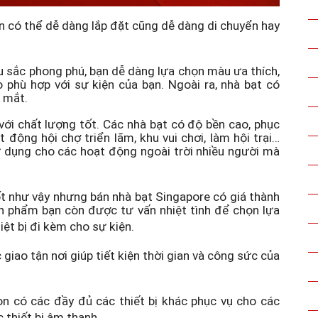
ạn có thể dễ dàng lắp đặt cũng dễ dàng di chuyển hay
u sắc phong phú, bạn dễ dàng lựa chọn màu ưa thích,
 phù hợp với sự kiện của bạn. Ngoài ra, nhà bạt có
p mắt.
với chất lượng tốt. Các nhà bạt có độ bền cao, phục
 động hội chợ triển lãm, khu vui chơi, làm hội trại…
ử dụng cho các hoạt động ngoài trời nhiều người mà
t như vậy nhưng bán nhà bạt Singapore có giá thành
sản phẩm bạn còn được tư vấn nhiệt tình để chọn lựa
iệt bị đi kèm cho sự kiện.
giao tận nơi giúp tiết kiện thời gian và công sức của
òn có các đầy đủ các thiết bị khác phục vụ cho các
c thiết bị âm thanh…