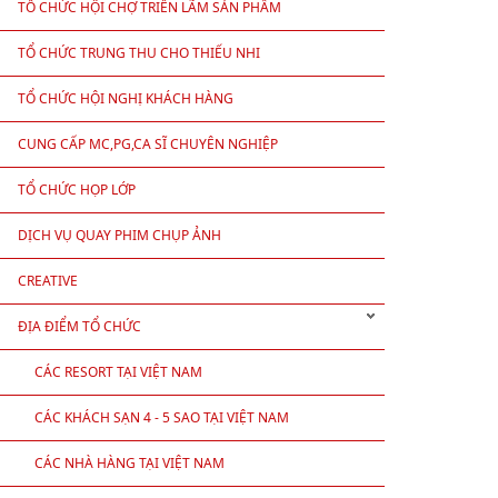
TỔ CHỨC HỘI CHỢ TRIỂN LÃM SẢN PHẨM
TỔ CHỨC TRUNG THU CHO THIẾU NHI
TỔ CHỨC HỘI NGHỊ KHÁCH HÀNG
CUNG CẤP MC,PG,CA SĨ CHUYÊN NGHIỆP
TỔ CHỨC HỌP LỚP
DỊCH VỤ QUAY PHIM CHỤP ẢNH
CREATIVE
ĐỊA ĐIỂM TỔ CHỨC
CÁC RESORT TẠI VIỆT NAM
CÁC KHÁCH SẠN 4 - 5 SAO TẠI VIỆT NAM
CÁC NHÀ HÀNG TẠI VIỆT NAM