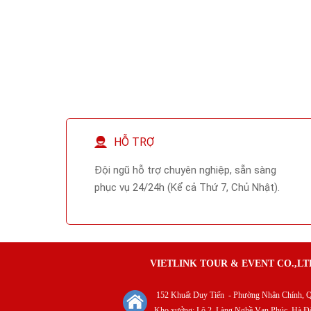
HỖ TRỢ
Đội ngũ hỗ trợ chuyên nghiệp, sẵn sàng
phục vụ 24/24h (Kể cả Thứ 7, Chủ Nhật).
VIETLINK TOUR & EVENT CO.,LT
152 Khuất Duy Tiến - Phường Nhân Chính, Q
Kho xưởng: Lô 2, Làng Nghề Vạn Phúc, Hà Đ