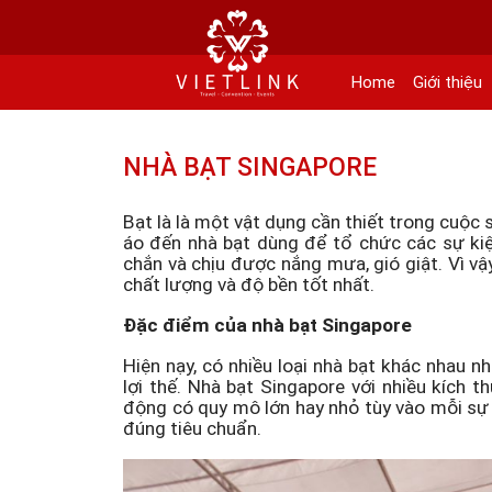
152 Khuất Duy Tiến - Phường Nhân Chính, Quận Thanh Xuân - Hà Nội
Kho xưởng: Lô 2, Làng Nghề Vạn Phúc, Hà Đông, Hà Nội.
Home
Giới thiệu
Hotline/ skype/ Wechat/ Whatsapp : +84 .0983.686.183 / Tel : +84 243 785 8551 
Email: info@vietlinktour.com / sales@vietlinktour.com
NHÀ BẠT SINGAPORE
http://www.vietlinktour.com / http://vietlinkevent.com
Bạt là là một vật dụng cần thiết trong cuộc
áo đến nhà bạt dùng để tổ chức các sự kiệ
chắn và chịu được nắng mưa, gió giật. Vì vậy,
chất lượng và độ bền tốt nhất.
Đặc điểm của nhà bạt Singapore
Hiện nạy, có nhiều loại nhà bạt khác nhau 
lợi thế. Nhà bạt Singapore với nhiều kích 
động có quy mô lớn hay nhỏ tùy vào mỗi sự 
đúng tiêu chuẩn.