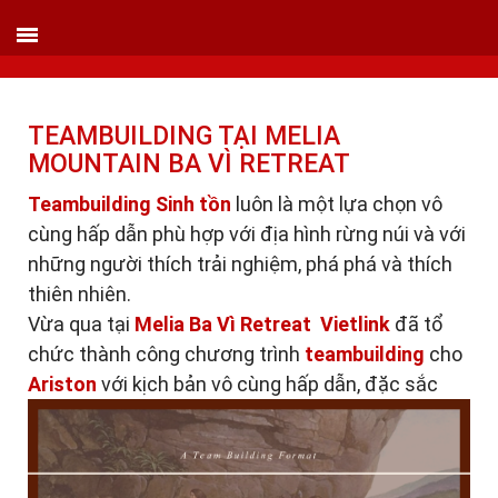
VIETLINK TOUR & EVENT CO.,LTD
152 Khuất Duy Tiến - Phường Nhân Chính, Quận Thanh Xuân - Hà Nội
Kho xưởng: Lô 2, Làng Nghề Vạn Phúc, Hà Đông, Hà Nội.
Hotline/ skype/ Wechat/ Whatsapp : +84 .0983.686.183 / Tel : +84 243 785 8551
ext 101
TEAMBUILDING TẠI MELIA
Email: info@vietlinktour.com / sales@vietlinktour.com
MOUNTAIN BA VÌ RETREAT
http://www.vietlinktour.com / http://vietlinkevent.com
Teambuilding Sinh tồn
luôn là một lựa chọn vô
cùng hấp dẫn phù hợp với địa hình rừng núi và với
những người thích trải nghiệm, phá phá và thích
thiên nhiên.
Vừa qua tại
Melia Ba Vì Retreat Vietlink
đã tổ
chức thành công chương trình
teambuilding
cho
Ariston
với kịch bản vô cùng hấp dẫn, đặc sắc