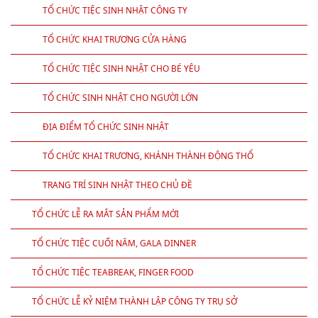
TỔ CHỨC TIỆC SINH NHẬT CÔNG TY
TỔ CHỨC KHAI TRƯƠNG CỬA HÀNG
TỔ CHỨC TIỆC SINH NHẬT CHO BÉ YÊU
TỔ CHỨC SINH NHẬT CHO NGƯỜI LỚN
ĐỊA ĐIỂM TỔ CHỨC SINH NHẬT
TỔ CHỨC KHAI TRƯƠNG, KHÁNH THÀNH ĐỘNG THỔ
TRANG TRÍ SINH NHẬT THEO CHỦ ĐỀ
TỔ CHỨC LỄ RA MẮT SẢN PHẨM MỚI
TỔ CHỨC TIỆC CUỐI NĂM, GALA DINNER
TỔ CHỨC TIỆC TEABREAK, FINGER FOOD
TỔ CHỨC LỄ KỶ NIỆM THÀNH LẬP CÔNG TY TRỤ SỞ