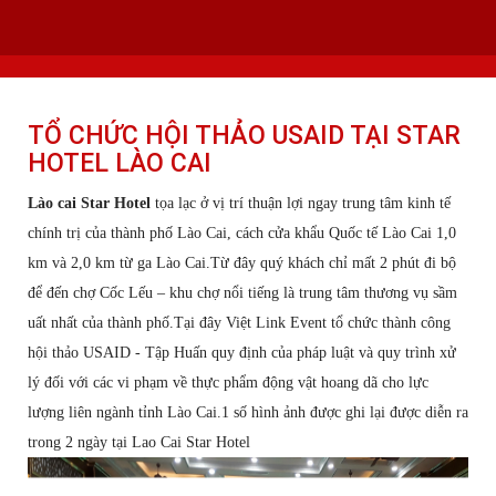
VIETLINK TOUR & EVENT CO.,LTD
152 Khuất Duy Tiến - Phường Nhân Chính, Quận Thanh Xuân - Hà Nội
Kho xưởng: Lô 2, Làng Nghề Vạn Phúc, Hà Đông, Hà Nội.
Hotline/ skype/ Wechat/ Whatsapp : +84 .0983.686.183 / Tel : +84 243 785
8551 ext 101
Email: info@vietlinktour.com / sales@vietlinktour.com
TỔ CHỨC HỘI THẢO USAID TẠI STAR
HOTEL LÀO CAI
http://www.vietlinktour.com / http://vietlinkevent.com
Lào cai Star Hotel
tọa lạc ở vị trí thuận lợi ngay trung tâm kinh tế
chính trị của thành phố Lào Cai, cách cửa khẩu Quốc tế Lào Cai 1,0
km và 2,0 km từ ga Lào Cai.Từ đây quý khách chỉ mất 2 phút đi bộ
để đến chợ Cốc Lếu – khu chợ nổi tiếng là trung tâm thương vụ sầm
uất nhất của thành phố.Tại đây Việt Link Event tổ chức thành công
hội thảo USAID - Tập Huấn quy định của pháp luật và quy trình xử
lý đối với các vi phạm về thực phẩm động vật hoang dã cho lực
lượng liên ngành tỉnh Lào Cai.1 số hình ảnh được ghi lại được diễn ra
trong 2 ngày tại Lao Cai Star Hotel