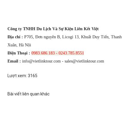
Công ty TNHH Du Lịch Và Sự Kiện Liên Kết Việt
Địa chỉ :
P705, Đơn nguyên B, Licogi 13, Khuất Duy Tiến, Thanh
Xuân, Hà Nội
Điện Thoại :
0983.686.183 - 0243.785.8551
Email :
info@vietlinktour.com - sales@vietlinktour.com
Lượt xem: 3165
Bài viết liên quan khác