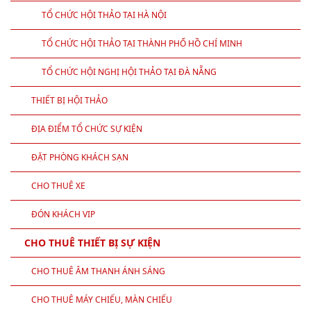
TỔ CHỨC HỘI THẢO TẠI HÀ NỘI
TỔ CHỨC HỘI THẢO TẠI THÀNH PHỐ HỒ CHÍ MINH
TỔ CHỨC HỘI NGHỊ HỘI THẢO TẠI ĐÀ NẴNG
THIẾT BỊ HỘI THẢO
ĐỊA ĐIỂM TỔ CHỨC SỰ KIỆN
ĐẶT PHÒNG KHÁCH SẠN
CHO THUÊ XE
ĐÓN KHÁCH VIP
CHO THUÊ THIẾT BỊ SỰ KIỆN
CHO THUÊ ÂM THANH ÁNH SÁNG
CHO THUÊ MÁY CHIẾU, MÀN CHIẾU