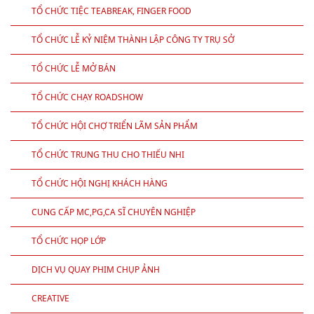
TỔ CHỨC TIỆC TEABREAK, FINGER FOOD
TỔ CHỨC LỄ KỶ NIỆM THÀNH LẬP CÔNG TY TRỤ SỞ
TỔ CHỨC LỄ MỞ BÁN
TỔ CHỨC CHẠY ROADSHOW
TỔ CHỨC HỘI CHỢ TRIỂN LÃM SẢN PHẨM
TỔ CHỨC TRUNG THU CHO THIẾU NHI
TỔ CHỨC HỘI NGHỊ KHÁCH HÀNG
CUNG CẤP MC,PG,CA SĨ CHUYÊN NGHIỆP
TỔ CHỨC HỌP LỚP
DỊCH VỤ QUAY PHIM CHỤP ẢNH
CREATIVE