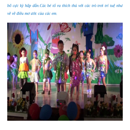
bố cực kỳ hấp dẫn.Các bé tổ ra thích thú với các trò trơi trí tuệ như
vẽ về điều mơ ước của các em.