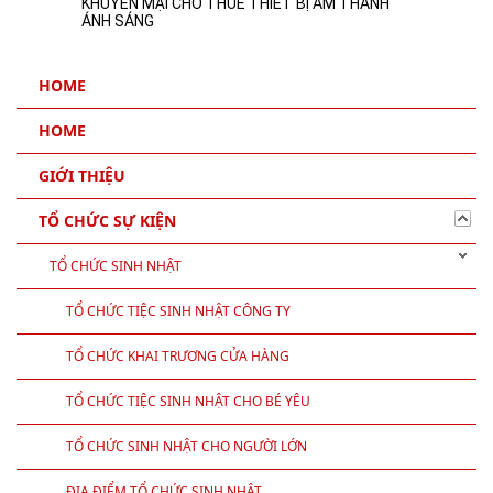
KHUYẾN MẠI CHO THUÊ THIẾT BỊ ÂM THANH
ÁNH SÁNG
HOME
HOME
GIỚI THIỆU
TỔ CHỨC SỰ KIỆN
TỔ CHỨC SINH NHẬT
TỔ CHỨC TIỆC SINH NHẬT CÔNG TY
TỔ CHỨC KHAI TRƯƠNG CỬA HÀNG
TỔ CHỨC TIỆC SINH NHẬT CHO BÉ YÊU
TỔ CHỨC SINH NHẬT CHO NGƯỜI LỚN
ĐỊA ĐIỂM TỔ CHỨC SINH NHẬT