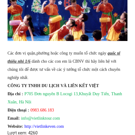
Các đơn vị quận,phường hoặc công ty muốn tổ chức ngày
quốc tế
thiếu nhi 1/6
dành cho các con em là CBNV thì hãy liên hệ với
chúng tôi để được tư vấn về các ý tưởng tổ chức một cách chuyên
nghiệp nhất.
CÔNG TY TNHH DU LỊCH VÀ LIÊN KẾT VIỆT
Địa chỉ :
P705 Đơn nguyên B Locogi 13,Khuyất Duy Tiến, Thanh
Xuân, Hà Nội
Điện thoại :
0983.686.183
Email:
info@vietlinktour.com
Website:
http://vietlinkeven.com
Lượt xem: 4260