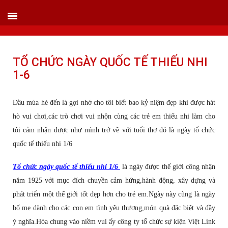
VIETLINK TOUR & EVENT CO.,LTD
152 Khuất Duy Tiến - Phường Nhân Chính, Quận Thanh Xuân - Hà Nội
Kho xưởng: Lô 2, Làng Nghề Vạn Phúc, Hà Đông, Hà Nội.
Hotline/ skype/ Wechat/ Whatsapp : +84 .0983.686.183 / Tel : +84 243 785 8551
ext 101
TỔ CHỨC NGÀY QUỐC TẾ THIẾU NHI
Email: info@vietlinktour.com / sales@vietlinktour.com
1-6
http://www.vietlinktour.com / http://vietlinkevent.com
Đầu mùa hè đến là gợi nhớ cho tôi biết bao kỷ niệm đẹp khi được hát
hò vui chơi,các trò chơi vui nhộn cùng các trẻ em thiếu nhi làm cho
tôi cảm nhận được như mình trở về với tuổi thơ đó là ngày tổ chức
quốc tế thiếu nhi 1/6
Tổ chức ngày quốc tế thiếu nhi 1/6
là ngày được thế giới công nhận
năm 1925 với mục đích chuyền cảm hứng,hành động, xây dựng và
phát triển một thế giới tốt đẹp hơn cho trẻ em.Ngày này cũng là ngày
bố mẹ dành cho các con em tình yêu thương,món quà đặc biệt và đầy
ý nghĩa.Hòa chung vào niềm vui ấy công ty tổ chức sự kiện Việt Link