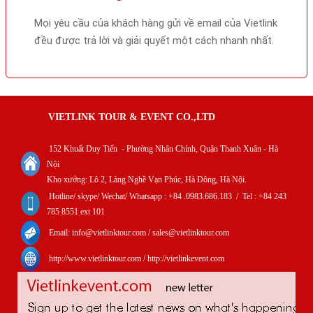
Mọi yêu cầu của khách hàng gửi về email của Vietlink
đều được trả lời và giải quyết một cách nhanh nhất.
VIETLINK TOUR & EVENT CO.,LTD
152 Khuất Duy Tiến - Phường Nhân Chính, Quận Thanh Xuân - Hà
Nội
Kho xưởng: Lô 2, Làng Nghề Vạn Phúc, Hà Đông, Hà Nội.
Hotline/ skype/ Wechat/ Whatsapp : +84 .0983.686.183 / Tel : +84 243
785 8551 ext 101
Email: info@vietlinktour.com / sales@vietlinktour.com
http://www.vietlinktour.com / http://vietlinkevent.com