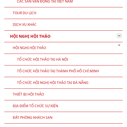
CÁC SÂN VẬN ĐỘNG TẠI VIỆT NAM
TOUR DU LỊCH
DỊCH VỤ KHÁC
HỘI NGHỊ HỘI THẢO
HỘI NGHỊ HỘI THẢO
TỔ CHỨC HỘI THẢO TẠI HÀ NỘI
TỔ CHỨC HỘI THẢO TẠI THÀNH PHỐ HỒ CHÍ MINH
TỔ CHỨC HỘI NGHỊ HỘI THẢO TẠI ĐÀ NẴNG
THIẾT BỊ HỘI THẢO
ĐỊA ĐIỂM TỔ CHỨC SỰ KIỆN
ĐẶT PHÒNG KHÁCH SẠN