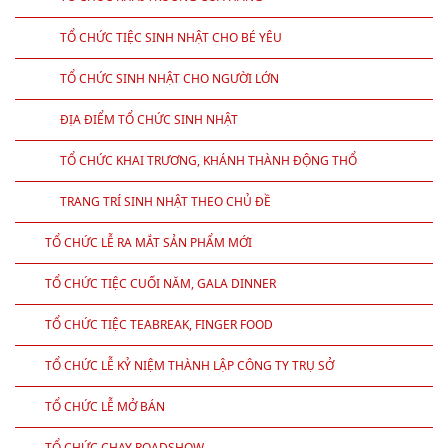
TỔ CHỨC TIỆC SINH NHẬT CHO BÉ YÊU
TỔ CHỨC SINH NHẬT CHO NGƯỜI LỚN
ĐỊA ĐIỂM TỔ CHỨC SINH NHẬT
TỔ CHỨC KHAI TRƯƠNG, KHÁNH THÀNH ĐỘNG THỔ
TRANG TRÍ SINH NHẬT THEO CHỦ ĐỀ
TỔ CHỨC LỄ RA MẮT SẢN PHẨM MỚI
TỔ CHỨC TIỆC CUỐI NĂM, GALA DINNER
TỔ CHỨC TIỆC TEABREAK, FINGER FOOD
TỔ CHỨC LỄ KỶ NIỆM THÀNH LẬP CÔNG TY TRỤ SỞ
TỔ CHỨC LỄ MỞ BÁN
TỔ CHỨC CHẠY ROADSHOW