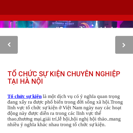
VIETLINK TOUR & EVENT CO.,LTD
152 Khuất Duy Tiến - Phường Nhân Chính, Quận Thanh Xuân - Hà Nội
Kho xưởng: Lô 2, Làng Nghề Vạn Phúc, Hà Đông, Hà Nội.
Hotline/ skype/ Wechat/ Whatsapp : +84 .0983.686.183 / Tel : +84 243 785 8551
ext 101
Email: info@vietlinktour.com / sales@vietlinktour.com
http://www.vietlinktour.com / http://vietlinkevent.com
TỔ CHỨC SỰ KIỆN CHUYÊN NGHIỆP
TẠI HÀ NỘI
Tổ chức sự kiện
là một dịch vụ có ý nghĩa quan trọng
đang xẩy ra được phổ biến trong đời sống xã hội.Trong
lĩnh vực tổ chức sự kiện ở Việt Nam ngày nay các hoạt
động này được diễn ra trong các lĩnh vực thể
thao,thương mại,giải trí,lễ hội,hội nghị hội thảo..mang
nhiều ý nghĩa khác nhau trong tổ chức sự kiện.