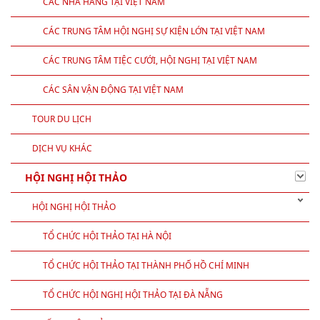
CÁC NHÀ HÀNG TẠI VIỆT NAM
CÁC TRUNG TÂM HỘI NGHỊ SỰ KIỆN LỚN TẠI VIỆT NAM
CÁC TRUNG TÂM TIỆC CƯỚI, HỘI NGHỊ TẠI VIỆT NAM
CÁC SÂN VẬN ĐỘNG TẠI VIỆT NAM
TOUR DU LỊCH
DỊCH VỤ KHÁC
HỘI NGHỊ HỘI THẢO
HỘI NGHỊ HỘI THẢO
TỔ CHỨC HỘI THẢO TẠI HÀ NỘI
TỔ CHỨC HỘI THẢO TẠI THÀNH PHỐ HỒ CHÍ MINH
TỔ CHỨC HỘI NGHỊ HỘI THẢO TẠI ĐÀ NẴNG