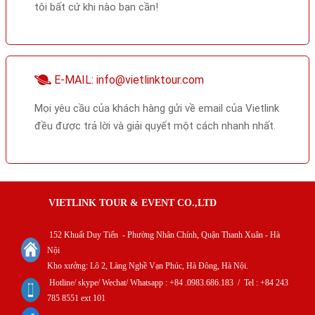
tôi bất cứ khi nào bạn cần!
E-MAIL: info@vietlinktour.com
Mọi yêu cầu của khách hàng gửi về email của Vietlink
đều được trả lời và giải quyết một cách nhanh nhất.
VIETLINK TOUR & EVENT CO.,LTD
152 Khuất Duy Tiến - Phường Nhân Chính, Quận Thanh Xuân - Hà
Nội
Kho xưởng: Lô 2, Làng Nghề Vạn Phúc, Hà Đông, Hà Nội.
Hotline/ skype/ Wechat/ Whatsapp : +84 .0983.686.183 / Tel : +84 243
785 8551 ext 101