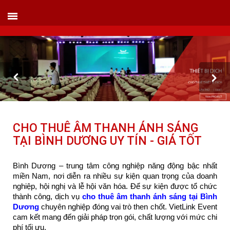
VIETLINK TOUR & EVENT CO.,LTD
152 Khuất Duy Tiến - Phường Nhân Chính, Quận Thanh Xuân - Hà Nội
Kho xưởng: Lô 2, Làng Nghề Vạn Phúc, Hà Đông, Hà Nội.
Hotline/ skype/ Wechat/ Whatsapp : +84 .0983.686.183 / Tel : +84 243 785 8551
ext 101
Email: info@vietlinktour.com / sales@vietlinktour.com
http://www.vietlinktour.com / http://vietlinkevent.com
CHO THUÊ ÂM THANH ÁNH SÁNG
TẠI BÌNH DƯƠNG UY TÍN - GIÁ TỐT
Bình Dương – trung tâm công nghiệp năng động bậc nhất
miền Nam, nơi diễn ra nhiều sự kiện quan trọng của doanh
nghiệp, hội nghị và lễ hội văn hóa. Để sự kiện được tổ chức
thành công, dịch vụ
cho thuê âm thanh ánh sáng tại Bình
Dương
chuyên nghiệp đóng vai trò then chốt. VietLink Event
cam kết mang đến giải pháp trọn gói, chất lượng với mức chi
phí tối ưu.