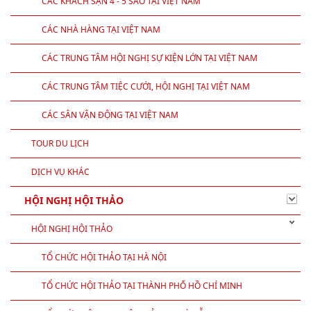
CÁC KHÁCH SẠN 4 - 5 SAO TẠI VIỆT NAM
CÁC NHÀ HÀNG TẠI VIỆT NAM
CÁC TRUNG TÂM HỘI NGHỊ SỰ KIỆN LỚN TẠI VIỆT NAM
CÁC TRUNG TÂM TIỆC CƯỚI, HỘI NGHỊ TẠI VIỆT NAM
CÁC SÂN VẬN ĐỘNG TẠI VIỆT NAM
TOUR DU LỊCH
DỊCH VỤ KHÁC
HỘI NGHỊ HỘI THẢO
HỘI NGHỊ HỘI THẢO
TỔ CHỨC HỘI THẢO TẠI HÀ NỘI
TỔ CHỨC HỘI THẢO TẠI THÀNH PHỐ HỒ CHÍ MINH