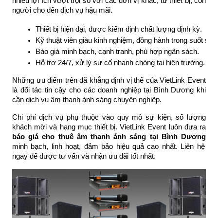
nhiều lợi ích vượt trội so với các đơn vị khác, từ thiết bị, con
người cho đến dịch vụ hậu mãi.
Thiết bị hiện đại, được kiểm định chất lượng định kỳ.
Kỹ thuật viên giàu kinh nghiệm, đồng hành trong suốt sự k
Báo giá minh bạch, cạnh tranh, phù hợp ngân sách.
Hỗ trợ 24/7, xử lý sự cố nhanh chóng tại hiện trường.
Những ưu điểm trên đã khẳng định vị thế của VietLink Event
là đối tác tin cậy cho các doanh nghiệp tại Bình Dương khi
cần dịch vụ âm thanh ánh sáng chuyên nghiệp.
Chi phí dịch vụ phụ thuộc vào quy mô sự kiện, số lượng
khách mời và hạng mục thiết bị. VietLink Event luôn đưa ra
báo giá cho thuê âm thanh ánh sáng tại Bình Dương
minh bạch, linh hoạt, đảm bảo hiệu quả cao nhất. Liên hệ
ngay để được tư vấn và nhận ưu đãi tốt nhất.