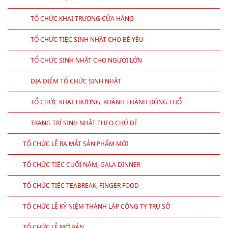
TỔ CHỨC KHAI TRƯƠNG CỬA HÀNG
TỔ CHỨC TIỆC SINH NHẬT CHO BÉ YÊU
TỔ CHỨC SINH NHẬT CHO NGƯỜI LỚN
ĐỊA ĐIỂM TỔ CHỨC SINH NHẬT
TỔ CHỨC KHAI TRƯƠNG, KHÁNH THÀNH ĐỘNG THỔ
TRANG TRÍ SINH NHẬT THEO CHỦ ĐỀ
TỔ CHỨC LỄ RA MẮT SẢN PHẨM MỚI
TỔ CHỨC TIỆC CUỐI NĂM, GALA DINNER
TỔ CHỨC TIỆC TEABREAK, FINGER FOOD
TỔ CHỨC LỄ KỶ NIỆM THÀNH LẬP CÔNG TY TRỤ SỞ
TỔ CHỨC LỄ MỞ BÁN