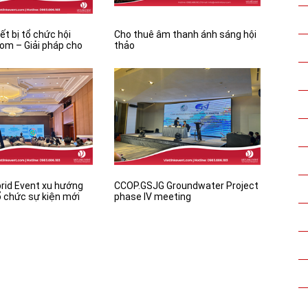
ết bị tổ chức hội
Cho thuê âm thanh ánh sáng hội
om – Giải pháp cho
thảo
ệp
rid Event xu hướng
CCOP.GSJG Groundwater Project
ổ chức sự kiện mới
phase IV meeting