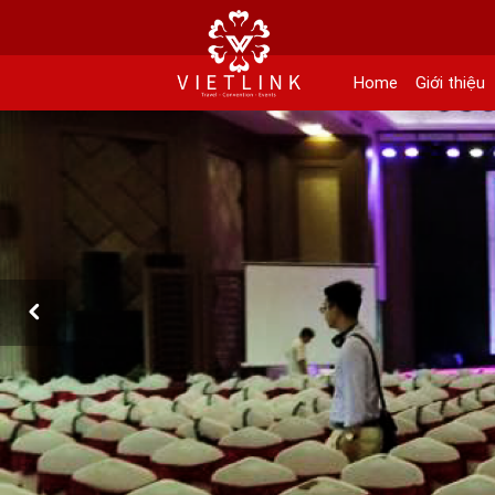
152 Khuất Duy Tiến - Phường Nhân Chính, Quận Thanh Xuân - Hà Nội
Kho xưởng: Lô 2, Làng Nghề Vạn Phúc, Hà Đông, Hà Nội.
Home
Giới thiệu
Hotline/ skype/ Wechat/ Whatsapp : +84 .0983.686.183 / Tel : +84 243 785 8551 
Email: info@vietlinktour.com / sales@vietlinktour.com
http://www.vietlinktour.com / http://vietlinkevent.com