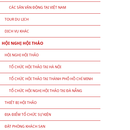
CÁC SÂN VẬN ĐỘNG TẠI VIỆT NAM
TOUR DU LỊCH
DỊCH VỤ KHÁC
HỘI NGHỊ HỘI THẢO
HỘI NGHỊ HỘI THẢO
TỔ CHỨC HỘI THẢO TẠI HÀ NỘI
TỔ CHỨC HỘI THẢO TẠI THÀNH PHỐ HỒ CHÍ MINH
TỔ CHỨC HỘI NGHỊ HỘI THẢO TẠI ĐÀ NẴNG
THIẾT BỊ HỘI THẢO
ĐỊA ĐIỂM TỔ CHỨC SỰ KIỆN
ĐẶT PHÒNG KHÁCH SẠN