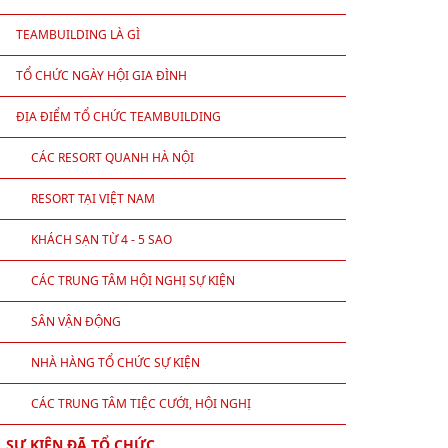
TEAMBUILDING LÀ GÌ
TỔ CHỨC NGÀY HỘI GIA ĐÌNH
ĐỊA ĐIỂM TỔ CHỨC TEAMBUILDING
CÁC RESORT QUANH HÀ NỘI
RESORT TẠI VIỆT NAM
KHÁCH SẠN TỪ 4 - 5 SAO
CÁC TRUNG TÂM HỘI NGHỊ SỰ KIỆN
SÂN VẬN ĐỘNG
NHÀ HÀNG TỔ CHỨC SỰ KIỆN
CÁC TRUNG TÂM TIỆC CƯỚI, HỘI NGHỊ
SỰ KIỆN ĐÃ TỔ CHỨC