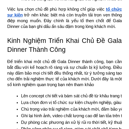
Việc lựa chọn chủ đề phù hợp không chỉ giúp việc
tổ chức
sự kiện
trở nên khác biệt mà còn truyền tải trọn vẹn thông
điệp mong muốn. Đây chính là yếu tố then chốt để Gala
Dinner của bạn ghi dấu ấn sâu đậm trong lòng khách mời.
Kinh Nghiệm Triển Khai Chủ Đề Gala
Dinner Thành Công
Để triển khai một chủ đề Gala Dinner thành công, bạn cần
bắt đầu với kế hoạch rõ ràng và sự chuẩn bị kỹ lưỡng. Điều
này đảm bảo mọi chi tiết đều thống nhất, từ ý tưởng sáng tạo
cho đến trải nghiệm thực tế của khách mời. Dưới đây là một
số kinh nghiệm quan trọng bạn nên tham khảo
Lên concept chi tiết và bám sát chủ đề từ khâu trang trí 
Lựa chọn đơn vị tổ chức sự kiện chuyên nghiệp, giàu kin
Chú trọng vào trải nghiệm của khách mời, đảm bảo yếu t
Ghi lại hình ảnh, video chất lượng cao để lan tỏa trên tru
Dự phòng các phương án xử lý rủi ro thời tiết, kỹ thuật h
Phân công nhân sự rõ ràng, giám sát chặt chẽ từng hạng