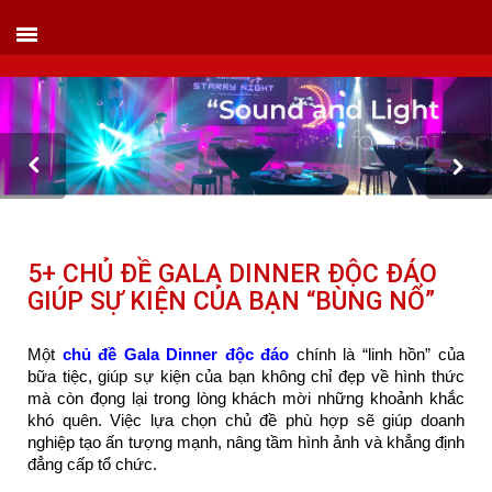
VIETLINK TOUR & EVENT CO.,LTD
152 Khuất Duy Tiến - Phường Nhân Chính, Quận Thanh Xuân - Hà Nội
Kho xưởng: Lô 2, Làng Nghề Vạn Phúc, Hà Đông, Hà Nội.
Hotline/ skype/ Wechat/ Whatsapp : +84 .0983.686.183 / Tel : +84 243 785 8551
ext 101
Email: info@vietlinktour.com / sales@vietlinktour.com
http://www.vietlinktour.com / http://vietlinkevent.com
5+ CHỦ ĐỀ GALA DINNER ĐỘC ĐÁO
GIÚP SỰ KIỆN CỦA BẠN “BÙNG NỔ”
Một
chủ đề Gala Dinner độc đáo
chính là “linh hồn” của
bữa tiệc, giúp sự kiện của bạn không chỉ đẹp về hình thức
mà còn đọng lại trong lòng khách mời những khoảnh khắc
khó quên. Việc lựa chọn chủ đề phù hợp sẽ giúp doanh
nghiệp tạo ấn tượng mạnh, nâng tầm hình ảnh và khẳng định
đẳng cấp tổ chức.