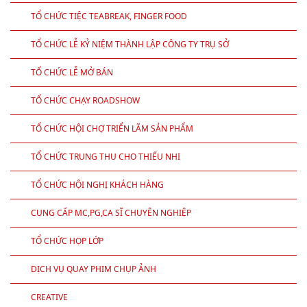
TỔ CHỨC TIỆC TEABREAK, FINGER FOOD
TỔ CHỨC LỄ KỶ NIỆM THÀNH LẬP CÔNG TY TRỤ SỞ
TỔ CHỨC LỄ MỞ BÁN
TỔ CHỨC CHẠY ROADSHOW
TỔ CHỨC HỘI CHỢ TRIỂN LÃM SẢN PHẨM
TỔ CHỨC TRUNG THU CHO THIẾU NHI
TỔ CHỨC HỘI NGHỊ KHÁCH HÀNG
CUNG CẤP MC,PG,CA SĨ CHUYÊN NGHIỆP
TỔ CHỨC HỌP LỚP
DỊCH VỤ QUAY PHIM CHỤP ẢNH
CREATIVE