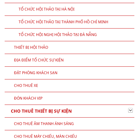
TỔ CHỨC HỘI THẢO TẠI HÀ NỘI
TỔ CHỨC HỘI THẢO TẠI THÀNH PHỐ HỒ CHÍ MINH
TỔ CHỨC HỘI NGHỊ HỘI THẢO TẠI ĐÀ NẴNG
THIẾT BỊ HỘI THẢO
ĐỊA ĐIỂM TỔ CHỨC SỰ KIỆN
ĐẶT PHÒNG KHÁCH SẠN
CHO THUÊ XE
ĐÓN KHÁCH VIP
CHO THUÊ THIẾT BỊ SỰ KIỆN
CHO THUÊ ÂM THANH ÁNH SÁNG
CHO THUÊ MÁY CHIẾU, MÀN CHIẾU