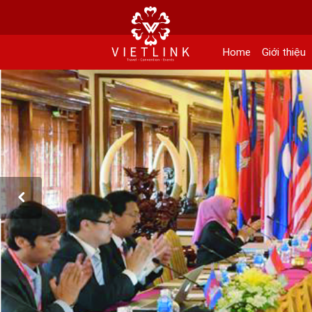
152 Khuất Duy Tiến - Phường Nhân Chính, Quận Thanh Xuân - Hà Nội
Kho xưởng: Lô 2, Làng Nghề Vạn Phúc, Hà Đông, Hà Nội.
Home
Giới thiệu
Hotline/ skype/ Wechat/ Whatsapp : +84 .0983.686.183 / Tel : +84 243 785 8551 
Email: info@vietlinktour.com / sales@vietlinktour.com
http://www.vietlinktour.com / http://vietlinkevent.com