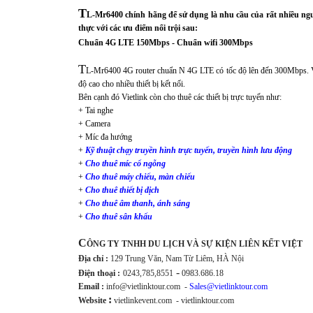
T
L-Mr6400 chính hãng để sử dụng là nhu cầu của rất nhiều ngườ
thực với các ưu điểm nổi trội sau:
Chuẩn 4G LTE 150Mbps - Chuẩn wifi 300Mbps
T
L-Mr6400 4G router chuẩn N 4G LTE có tốc độ lên đến 300Mbps. Và c
độ cao cho nhiều thiết bị kết nối.
Bên cạnh đó Vietlink còn cho thuê các thiết bị trực tuyến như:
+ Tai nghe
+ Camera
+ Míc đa hướng
+
Kỹ thuật chạy truyền hình trực tuyến, truyền hình lưu động
+
Cho thuê míc cổ ngỗng
+
Cho thuê máy chiếu, màn chiếu
+
Cho thuê thiết bị dịch
+
Cho thuê âm thanh, ánh sáng
+
Cho thuê sân khấu
C
ÔNG TY TNHH DU LỊCH VÀ SỰ KIỆN LIÊN KẾT VIỆT
Địa chỉ :
129 Trung Văn, Nam Từ Liêm, HÀ Nội
-
Điện thoại :
0243,785,8551
0983.686.18
Email :
info@vietlinktour.com -
Sales@vietlinktour.com
:
Website
vietlinkevent.com - vietlinktour.com