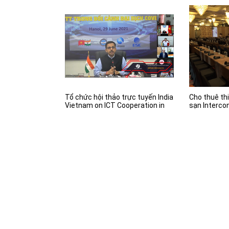
Tổ chức hội thảo trực tuyến India
Cho thuê thi
Vietnam on ICT Cooperation in
sạn Intercon
the connext of Covid - 19