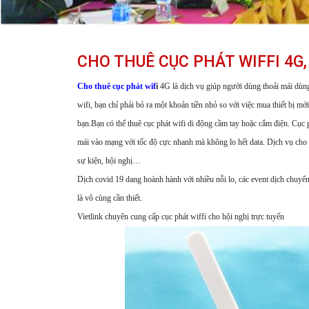
CHO THUÊ CỤC PHÁT WIFFI 4G
Cho thuê cục phát wif
i
4G
là dịch vụ giúp người dùng thoải mái dùng
wifi, bạn chỉ phải bỏ ra một khoản tiền nhỏ so với việc mua thiết bị m
bạn.Bạn có thể thuê cục phát wifi di động cầm tay hoặc cắm điện. Cục
mái vào mạng với tốc độ cực nhanh mà không lo hết data. Dịch vụ cho 
sự kiện, hội nghị…
Dịch covid 19 dang hoành hành với nhiều nỗi lo, các event dịch chuyển
là vô cùng cần thiết.
Vietlink chuyên cung cấp cục phát wiffi cho hội nghị trực tuyến