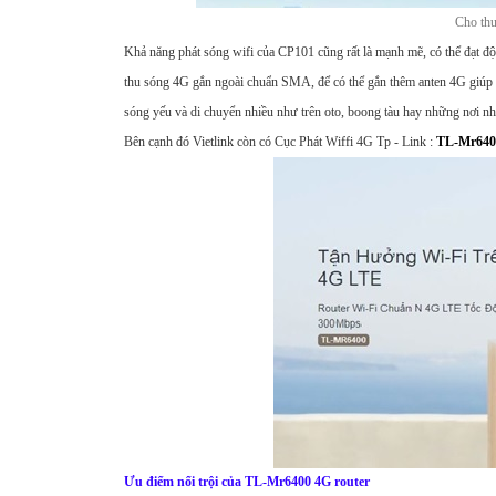
Cho thu
Khả năng phát sóng wifi của CP101 cũng rất là mạnh mẽ, có thể đạt đ
thu sóng 4G gắn ngoài chuẩn SMA, để có thể gắn thêm anten 4G giúp ch
sóng yếu và di chuyển nhiều như trên oto, boong tàu hay những nơi nh
Bên cạnh đó Vietlink còn có Cục Phát Wiffi 4G Tp - Link :
TL-Mr6400
Ưu điểm nổi trội của TL-Mr6400 4G router