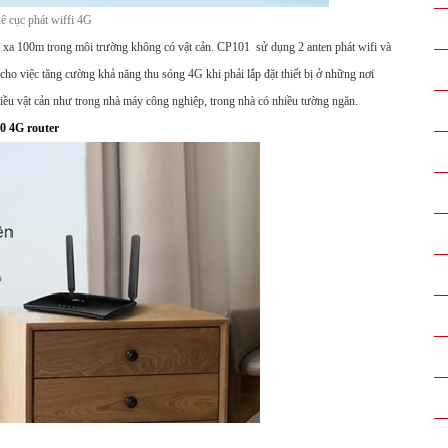
ê cục phát wiffi 4G
ộ xa 100m trong môi trường không có vật cản. CP101 sử dụng 2 anten phát wifi và
o việc tăng cường khả năng thu sóng 4G khi phải lắp đặt thiết bị ở những nơi
iều vật cản như trong nhà máy công nghiệp, trong nhà có nhiều tường ngăn.
 4G route
r