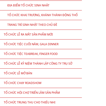
ĐỊA ĐIỂM TỔ CHỨC SINH NHẬT
TỔ CHỨC KHAI TRƯƠNG, KHÁNH THÀNH ĐỘNG THỔ
TRANG TRÍ SINH NHẬT THEO CHỦ ĐỀ
TỔ CHỨC LỄ RA MẮT SẢN PHẨM MỚI
TỔ CHỨC TIỆC CUỐI NĂM, GALA DINNER
TỔ CHỨC TIỆC TEABREAK, FINGER FOOD
TỔ CHỨC LỄ KỶ NIỆM THÀNH LẬP CÔNG TY TRỤ SỞ
TỔ CHỨC LỄ MỞ BÁN
TỔ CHỨC CHẠY ROADSHOW
TỔ CHỨC HỘI CHỢ TRIỂN LÃM SẢN PHẨM
TỔ CHỨC TRUNG THU CHO THIẾU NHI