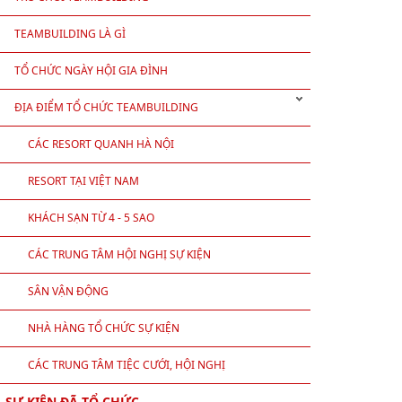
TEAMBUILDING LÀ GÌ
TỔ CHỨC NGÀY HỘI GIA ĐÌNH
ĐỊA ĐIỂM TỔ CHỨC TEAMBUILDING
CÁC RESORT QUANH HÀ NỘI
RESORT TẠI VIỆT NAM
KHÁCH SẠN TỪ 4 - 5 SAO
CÁC TRUNG TÂM HỘI NGHỊ SỰ KIỆN
SÂN VẬN ĐỘNG
NHÀ HÀNG TỔ CHỨC SỰ KIỆN
CÁC TRUNG TÂM TIỆC CƯỚI, HỘI NGHỊ
SỰ KIỆN ĐÃ TỔ CHỨC