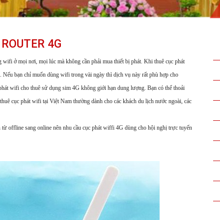
, ROUTER 4G
 wifi ở mọi nơi, mọi lúc mà không cần phải mua thiết bị phát. Khi thuê cục phát
ới. Nếu bạn chỉ muốn dùng wifi trong vài ngày thì dịch vụ này rất phù hợp cho
 phát wifi cho thuê sử dụng sim 4G không giới hạn dung lượng. Bạn có thể thoải
thuê cục phát wifi tại Việt Nam thường dành cho các khách du lịch nước ngoài, các
 từ offline sang online nên nhu cầu cục phát wiffi 4G dùng cho hội nghị trực tuyến