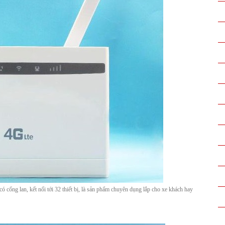
cổng lan, kết nối tới 32 thiết bị, là sản phẩm chuyên dụng lắp cho xe khách hay