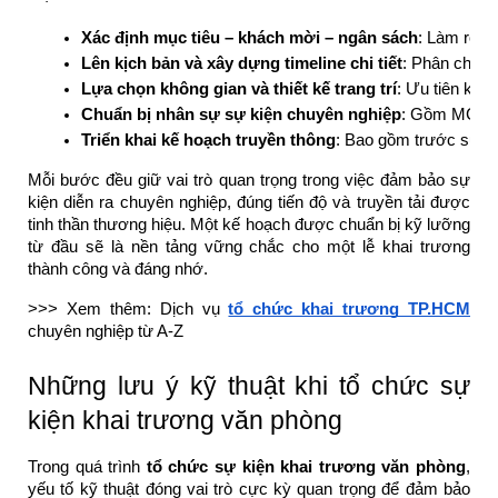
Xác định mục tiêu – khách mời – ngân sách
: Làm rõ t
Lên kịch bản và xây dựng timeline chi tiết
: Phân chia r
Lựa chọn không gian và thiết kế trang trí
: Ưu tiên khôn
Chuẩn bị nhân sự sự kiện chuyên nghiệp
: Gồm MC, PG,
Triển khai kế hoạch truyền thông
: Bao gồm trước sự kiệ
Mỗi bước đều giữ vai trò quan trọng trong việc đảm bảo sự
kiện diễn ra chuyên nghiệp, đúng tiến độ và truyền tải được
tinh thần thương hiệu. Một kế hoạch được chuẩn bị kỹ lưỡng
từ đầu sẽ là nền tảng vững chắc cho một lễ khai trương
thành công và đáng nhớ.
>>> Xem thêm: Dịch vụ
tổ chức khai trương TP.HCM
chuyên nghiệp từ A-Z
Những lưu ý kỹ thuật khi tổ chức sự
kiện khai trương văn phòng
Trong quá trình
tổ chức sự kiện khai trương văn phòng
,
yếu tố kỹ thuật đóng vai trò cực kỳ quan trọng để đảm bảo