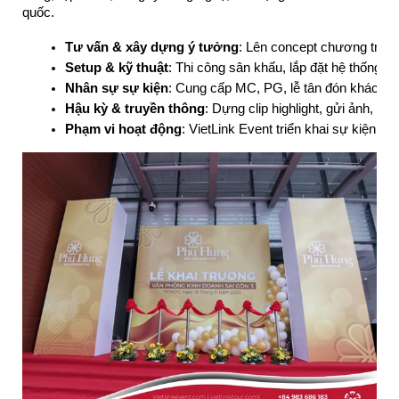
quốc.
Tư vấn & xây dựng ý tưởng
: Lên concept chương trình,
Setup & kỹ thuật
: Thi công sân khấu, lắp đặt hệ thống 
Nhân sự sự kiện
: Cung cấp MC, PG, lễ tân đón khách, đ
Hậu kỳ & truyền thông
: Dựng clip highlight, gửi ảnh, đ
Phạm vi hoạt động
: VietLink Event triển khai sự kiện 