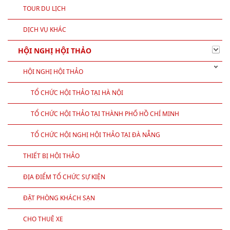
TOUR DU LỊCH
DỊCH VỤ KHÁC
HỘI NGHỊ HỘI THẢO
HỘI NGHỊ HỘI THẢO
TỔ CHỨC HỘI THẢO TẠI HÀ NỘI
TỔ CHỨC HỘI THẢO TẠI THÀNH PHỐ HỒ CHÍ MINH
TỔ CHỨC HỘI NGHỊ HỘI THẢO TẠI ĐÀ NẴNG
THIẾT BỊ HỘI THẢO
ĐỊA ĐIỂM TỔ CHỨC SỰ KIỆN
ĐẶT PHÒNG KHÁCH SẠN
CHO THUÊ XE