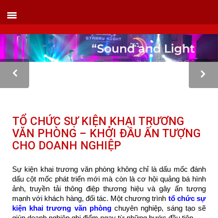
VIETLINK TOUR & EVENT CO.,LTD
152 Khuất Duy Tiến - Phường Nhân Chính, Quận Thanh Xuân - Hà Nội
Kho xưởng: Lô 2, Làng Nghề Vạn Phúc, Hà Đông, Hà Nội.
Hotline/ skype/ Wechat/ Whatsapp : +84 .0983.686.183 / Tel : +84 243 785 8551
ext 101
Email: info@vietlinktour.com / sales@vietlinktour.com
http://www.vietlinktour.com / http://vietlinkevent.com
TỔ CHỨC SỰ KIỆN KHAI TRƯƠNG
VĂN PHÒNG – KHỞI ĐẦU ẤN TƯỢNG
CHO DOANH NGHIỆP
Sự kiện khai trương văn phòng không chỉ là dấu mốc đánh
dấu cột mốc phát triển mới mà còn là cơ hội quảng bá hình
ảnh, truyền tải thông điệp thương hiệu và gây ấn tượng
mạnh với khách hàng, đối tác. Một chương trình
tổ chức sự
kiện khai trương văn phòng
chuyên nghiệp, sáng tạo sẽ