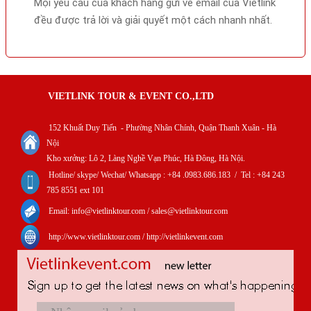
Mọi yêu cầu của khách hàng gửi về email của Vietlink
đều được trả lời và giải quyết một cách nhanh nhất.
VIETLINK TOUR & EVENT CO.,LTD
152 Khuất Duy Tiến - Phường Nhân Chính, Quận Thanh Xuân - Hà
Nội
Kho xưởng: Lô 2, Làng Nghề Vạn Phúc, Hà Đông, Hà Nội.
Hotline/ skype/ Wechat/ Whatsapp : +84 .0983.686.183 / Tel : +84 243
785 8551 ext 101
Email: info@vietlinktour.com / sales@vietlinktour.com
http://www.vietlinktour.com / http://vietlinkevent.com