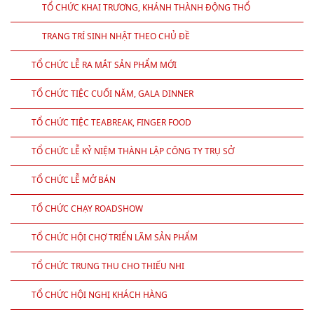
TỔ CHỨC KHAI TRƯƠNG, KHÁNH THÀNH ĐỘNG THỔ
TRANG TRÍ SINH NHẬT THEO CHỦ ĐỀ
TỔ CHỨC LỄ RA MẮT SẢN PHẨM MỚI
TỔ CHỨC TIỆC CUỐI NĂM, GALA DINNER
TỔ CHỨC TIỆC TEABREAK, FINGER FOOD
TỔ CHỨC LỄ KỶ NIỆM THÀNH LẬP CÔNG TY TRỤ SỞ
TỔ CHỨC LỄ MỞ BÁN
TỔ CHỨC CHẠY ROADSHOW
TỔ CHỨC HỘI CHỢ TRIỂN LÃM SẢN PHẨM
TỔ CHỨC TRUNG THU CHO THIẾU NHI
TỔ CHỨC HỘI NGHỊ KHÁCH HÀNG