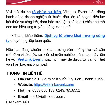
Với mỗi dự án
tổ chức sự kiện
, VietLink Event luôn đồng
hành cùng doanh nghiệp từ bước đầu lên kế hoạch đến lúc
kết thúc và tổng kết, đảm bảo sự kiện không chỉ chỉn chu mà
còn tạo hiệu ứng truyền thông mạnh mẽ.
>>> Tham khảo thêm:
Dịch vụ tổ chức khai trương công
ty
chuyên nghiệp toàn quốc
Nếu bạn đang chuẩn bị khai trương văn phòng mới và cần
một đơn vị tổ chức sự kiện chuyên nghiệp, sáng tạo, hãy liên
hệ với
VietLink Event
ngay hôm nay để được tư vấn chi tiết
và nhận báo giá phù hợp!
THÔNG TIN LIÊN HỆ
Địa chỉ
: Số 152 đường Khuất Duy Tiến, Thanh Xuân, Hà 
Website
: 
https://vietlinkevent.com/
Hotline
: 0983.686.183, 0243.785.8551
Email
: info@vietlinktour.com/
Lượt xem: 663