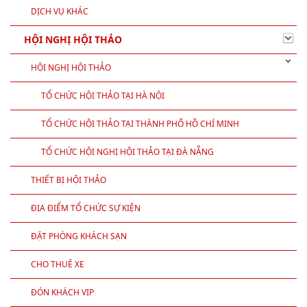
DỊCH VỤ KHÁC
HỘI NGHỊ HỘI THẢO
HỘI NGHỊ HỘI THẢO
TỔ CHỨC HỘI THẢO TẠI HÀ NỘI
TỔ CHỨC HỘI THẢO TẠI THÀNH PHỐ HỒ CHÍ MINH
TỔ CHỨC HỘI NGHỊ HỘI THẢO TẠI ĐÀ NẴNG
THIẾT BỊ HỘI THẢO
ĐỊA ĐIỂM TỔ CHỨC SỰ KIỆN
ĐẶT PHÒNG KHÁCH SẠN
CHO THUÊ XE
ĐÓN KHÁCH VIP