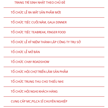
TRANG TRÍ SINH NHẬT THEO CHỦ ĐỀ
TỔ CHỨC LỄ RA MẮT SẢN PHẨM MỚI
TỔ CHỨC TIỆC CUỐI NĂM, GALA DINNER
TỔ CHỨC TIỆC TEABREAK, FINGER FOOD
TỔ CHỨC LỄ KỶ NIỆM THÀNH LẬP CÔNG TY TRỤ SỞ
TỔ CHỨC LỄ MỞ BÁN
TỔ CHỨC CHẠY ROADSHOW
TỔ CHỨC HỘI CHỢ TRIỂN LÃM SẢN PHẨM
TỔ CHỨC TRUNG THU CHO THIẾU NHI
TỔ CHỨC HỘI NGHỊ KHÁCH HÀNG
CUNG CẤP MC,PG,CA SĨ CHUYÊN NGHIỆP