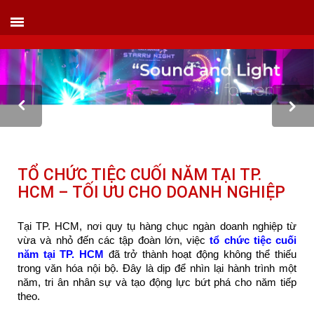
VIETLINK TOUR & EVENT CO.,LTD
152 Khuất Duy Tiến - Phường Nhân Chính, Quận Thanh Xuân - Hà Nội
Kho xưởng: Lô 2, Làng Nghề Vạn Phúc, Hà Đông, Hà Nội.
Hotline/ skype/ Wechat/ Whatsapp : +84 .0983.686.183 / Tel : +84 243 785 8551
ext 101
Email: info@vietlinktour.com / sales@vietlinktour.com
http://www.vietlinktour.com / http://vietlinkevent.com
TỔ CHỨC TIỆC CUỐI NĂM TẠI TP.
HCM – TỐI ƯU CHO DOANH NGHIỆP
Tại TP. HCM, nơi quy tụ hàng chục ngàn doanh nghiệp từ
vừa và nhỏ đến các tập đoàn lớn, việc
tổ chức tiệc cuối
năm tại TP. HCM
đã trở thành hoạt động không thể thiếu
trong văn hóa nội bộ. Đây là dịp để nhìn lại hành trình một
năm, tri ân nhân sự và tạo động lực bứt phá cho năm tiếp
theo.