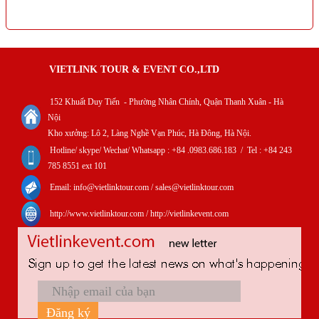
VIETLINK TOUR & EVENT CO.,LTD
152 Khuất Duy Tiến - Phường Nhân Chính, Quận Thanh Xuân - Hà
Nội
Kho xưởng: Lô 2, Làng Nghề Vạn Phúc, Hà Đông, Hà Nội.
Hotline/ skype/ Wechat/ Whatsapp : +84 .0983.686.183 / Tel : +84 243
785 8551 ext 101
Email: info@vietlinktour.com / sales@vietlinktour.com
http://www.vietlinktour.com / http://vietlinkevent.com