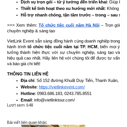
Dịch vụ trọn gói – từ ý tưởng đến triển khai
: Giúp khác
Thiết kế linh hoạt theo xu hướng mới nhất
: Không rập 
Hỗ trợ nhanh chóng, tận tâm trước – trong – sau sự 
>>> Xem thêm:
Tổ chức tiệc cuối năm Hà Nội
– Trọn gói
chuyên nghiệp & sáng tạo
VietLink Event sẵn sàng đồng hành cùng doanh nghiệp trong
hành trình
tổ chức tiệc cuối năm tại TP. HCM
, biến mọi ý
tưởng thành hiện thực với sự chuyên nghiệp, sáng tạo và
hiệu quả cao nhất. Hãy liên hệ với chúng tôi để được tư vấn
và báo giá chi tiết!
THÔNG TIN LIÊN HỆ
Địa chỉ
: Số 152 đường Khuất Duy Tiến, Thanh Xuân, Hà 
Website
: 
https://vietlinkevent.com/
Hotline
: 0983.686.183, 0243.785.8551
Email
: info@vietlinktour.com/
Lượt xem: 648
Bài viết liên quan khác