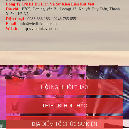
Công Ty TNHH Du Lịch Và Sự Kiện Liên Kết Việt
Địa chỉ :
P705, Đơn nguyên B , Locogi 13, Khuyất Duy Tiến, Thanh
Xuân , Hà Nội
Điện thoại
:
0983.686.183 - 0243.785.8551
Emai
l :
info@vietlinktour.com
Website
:
http://vietlinkevent.com
HỘI
NGHỊ HỘI THẢO
THIẾT
BỊ HỘI THẢO
ĐỊA
ĐIỂM TỔ CHỨC SỰ KIỆN