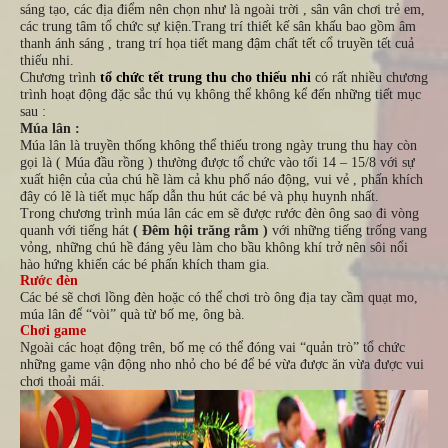
sáng tạo, các địa điểm nên chọn như là ngoài trời , sân vân chơi trẻ em,
các trung tâm tổ chức sự kiện.Trang trí thiết kế sân khấu bao gồm âm
thanh ánh sáng , trang trí họa tiết mang đậm chất tết cổ truyền tết cuả
thiếu nhi.
Chương trình
tổ chức tết trung thu cho thiếu nhi
có rất nhiều chương
trình hoạt động đặc sắc thú vụ không thể không kể đến những tiết mục
sau :
Múa lân :
Múa lân là truyền thống không thể thiếu trong ngày trung thu hay còn
gọi là ( Múa đầu rồng ) thường được tổ chức vào tối 14 – 15/8 với sự
xuất hiện của của chú hề làm cả khu phố náo động, vui vẻ , phấn khích
đây có lẽ là tiết mục hấp dẫn thu hút các bé và phụ huynh nhất.
Trong chương trình múa lân các em sẽ được rước đèn ông sao đi vòng
quanh với tiếng hát
( Đêm hội trăng rằm )
với những tiếng trống vang
vỏng, những chú hề đáng yêu làm cho bầu không khí trở nên sôi nổi
hào hứng khiến các bé phấn khích tham gia.
Rước đèn
Các bé sẽ chơi lồng đèn hoặc có thể chơi trò ông địa tay cầm quạt mo,
múa lân để “vòi” quà từ bố mẹ, ông bà.
Chơi game
Ngoài các hoạt động trên, bố mẹ có thể đóng vai “quản trò” tổ chức
những game vận động nho nhỏ cho bé để bé vừa được ăn vừa được vui
chơi thoải mái.