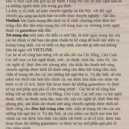
Đây là một cách lưu giữ lại kỷ niệm Trung thu cho bé bên cạnh bạn bè
và những người thân yêu trong gia đình.
Là đơn vị tổ chức sự kiện chuyên nghiệp tại Hà Nội, với đội ngũ
chuyên gia sáng tạo kịch bản và triển khai chuyên nghiệp – tận tâm.
Vietlink
hân hạnh mang đến dịch vụ tổ chức chương trình đêm hội
trăng rằm độc đáo mùa trung thu với hàng loạt các chương trình nghệ
thuật và
gameshow
hấp dẫn.
Tết trung thu
mỗi năm chỉ diễn ra một lần, là một ngày trọng đại của
các bé chính vì thế bạn cần phải chuẩn bị kỹ càng để buổi tiệc diễn ra
hoàng tráng nhất, vui vẻ nhất và đẹp nhất, còn đợi gì nữa mà không
liên hệ ngay với
VIETLINK
Các bé sẽ vô cùng hào hứng với sự dẫn dắt của Chị Hằng, Chú Cuội.
Các tiết mục ca hát nghệ thuật, xiếc, ảo thuật, múa lân, múa rối, của
các nghệ sỹ, thực đơn tiệc phong phú, sân khấu âm thanh ánh sáng
chuyên nghiệp được thiết kế dành riêng cho đêm hội trăng rằm chắc
chắn sẽ mang tới cho các em những bất ngờ thú vị. Và đặc biệt, sẽ còn
niềm vui thích nào hơn khi chính các em được hóa thân vào nhân vật
bước ra từ cổ tích, được hân hoan tham dự những gameshow và được
tự tay mở phần quà phá cỗ cho riêng mình…Các bé sẽ vô cùng hào
hứng với sự dẫn dắt của Chị Hằng, Chú Cuội. Các tiết mục ca hát nghệ
thuật, xiếc, ảo thuật, múa lân, múa rối, của các nghệ sỹ, thực đơn tiệc
phong phú, sân khấu âm thanh ánh sáng chuyên nghiệp được thiết kế
dành riêng cho
đêm hội trăng rằm
chắc chắn sẽ mang tới cho các em
những bất ngờ thú vị. Và đặc biệt, sẽ còn niềm vui thích nào hơn khi
chính các em được hóa thân vào nhân vật bước ra từ cổ tích, được hân
hoan tham dự những gameshow và được tự tay mở phần quà phá cỗ
cho riêng mình…