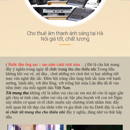
Cho thuê âm thanh ánh sáng tại Hà
Nội giá tốt, chất lượng
(
Rước đèn ông sao – sao năm cánh tươi màu ...
) Đó là câu hát mang
đầy ý nghĩa trong ngày
tổ chức trung thu cho thiếu nhi
.Trong bầu
không khí vui vẻ, nô đùa , chơi những trò chơi thú vị hay những tiết
mục văn nghệ đặc sắc
. Đêm hội trăng rằm lung linh sắc màu với bánh
nướng, bánh dẻo, với đèn lồng, với trống hội múa Lân đều đã đi vào
tiềm thức của mỗi người dân
Việt Nam
.
Tết trung thu
không chỉ là niềm vui của các em mà đó còn là ngày gần
gũi chia sẻ tình cảm, niềm vui của các bậc phụ huynh với con trẻ
.
Ngày
này nhiều cơ quan và tổ chức muốn xây chương trình nhằm thúc đẩy
mối quan hệ tốt đẹp của nhân viên và gia đình của họ.
Dưới đây là
cách
tổ chức tết trung thu cho thiếu nhi
đầy ý nghĩa, đáng nhớ và thật hấp
dẫn.