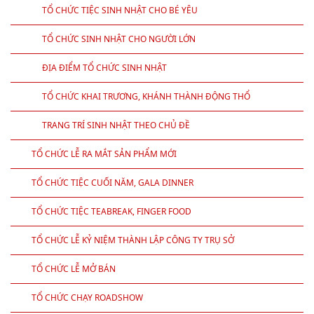
TỔ CHỨC TIỆC SINH NHẬT CHO BÉ YÊU
TỔ CHỨC SINH NHẬT CHO NGƯỜI LỚN
ĐỊA ĐIỂM TỔ CHỨC SINH NHẬT
TỔ CHỨC KHAI TRƯƠNG, KHÁNH THÀNH ĐỘNG THỔ
TRANG TRÍ SINH NHẬT THEO CHỦ ĐỀ
TỔ CHỨC LỄ RA MẮT SẢN PHẨM MỚI
TỔ CHỨC TIỆC CUỐI NĂM, GALA DINNER
TỔ CHỨC TIỆC TEABREAK, FINGER FOOD
TỔ CHỨC LỄ KỶ NIỆM THÀNH LẬP CÔNG TY TRỤ SỞ
TỔ CHỨC LỄ MỞ BÁN
TỔ CHỨC CHẠY ROADSHOW