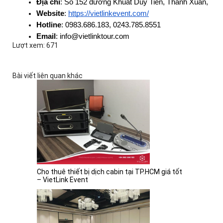
Địa chỉ
: Số 152 đường Khuất Duy Tiến, Thanh Xuân, Hà 
Website
: 
https://vietlinkevent.com/
Hotline
: 0983.686.183, 0243.785.8551
Email
: info@vietlinktour.com
Lượt xem: 671
Bài viết liên quan khác
Cho thuê thiết bị dịch cabin tại TP.HCM giá tốt
– VietLink Event