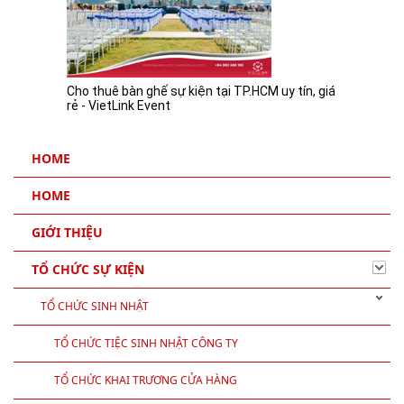
Cho thuê bàn ghế sự kiện tại TP.HCM uy tín, giá
rẻ - VietLink Event
HOME
HOME
GIỚI THIỆU
TỔ CHỨC SỰ KIỆN
TỔ CHỨC SINH NHẬT
TỔ CHỨC TIỆC SINH NHẬT CÔNG TY
TỔ CHỨC KHAI TRƯƠNG CỬA HÀNG