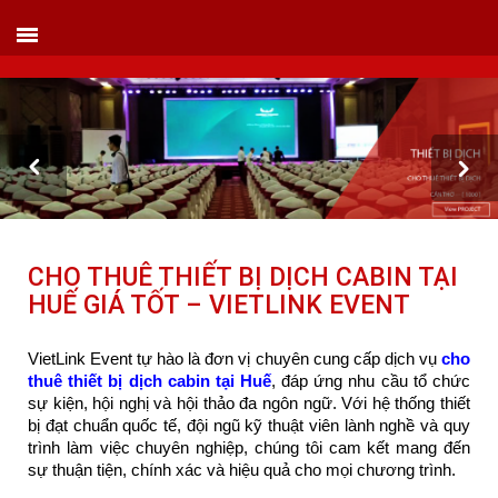
VIETLINK TOUR & EVENT CO.,LTD
152 Khuất Duy Tiến - Phường Nhân Chính, Quận Thanh Xuân - Hà Nội
Kho xưởng: Lô 2, Làng Nghề Vạn Phúc, Hà Đông, Hà Nội.
Hotline/ skype/ Wechat/ Whatsapp : +84 .0983.686.183 / Tel : +84 243 785 8551
ext 101
Email: info@vietlinktour.com / sales@vietlinktour.com
http://www.vietlinktour.com / http://vietlinkevent.com
CHO THUÊ THIẾT BỊ DỊCH CABIN TẠI
HUẾ GIÁ TỐT – VIETLINK EVENT
VietLink Event tự hào là đơn vị chuyên cung cấp dịch vụ
cho
thuê thiết bị dịch cabin tại Huế
, đáp ứng nhu cầu tổ chức
sự kiện, hội nghị và hội thảo đa ngôn ngữ. Với hệ thống thiết
bị đạt chuẩn quốc tế, đội ngũ kỹ thuật viên lành nghề và quy
trình làm việc chuyên nghiệp, chúng tôi cam kết mang đến
sự thuận tiện, chính xác và hiệu quả cho mọi chương trình.