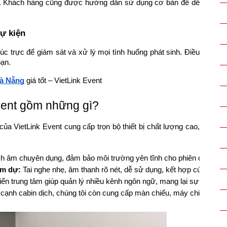
àng. Khách hàng cũng được hướng dẫn sử dụng cơ bản để dễ
sự kiện
 túc trực để giám sát và xử lý mọi tình huống phát sinh. Điều
oạn.
Đà Nẵng
giá tốt – VietLink Event
 Event gồm những gì?
của VietLink Event cung cấp trọn bộ thiết bị chất lượng cao,
h âm chuyên dụng, đảm bảo môi trường yên tĩnh cho phiên dịch viên
am dự: 
Tai nghe nhẹ, âm thanh rõ nét, dễ sử dụng, kết hợp cùng micro 
iển trung tâm giúp quản lý nhiều kênh ngôn ngữ, mang lại sự ổn địn
cạnh cabin dịch, chúng tôi còn cung cấp màn chiếu, máy chiếu và các