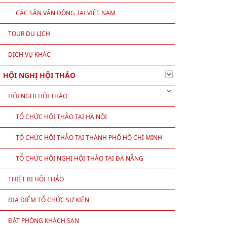
CÁC SÂN VẬN ĐỘNG TẠI VIỆT NAM
TOUR DU LỊCH
DỊCH VỤ KHÁC
HỘI NGHỊ HỘI THẢO
HỘI NGHỊ HỘI THẢO
TỔ CHỨC HỘI THẢO TẠI HÀ NỘI
TỔ CHỨC HỘI THẢO TẠI THÀNH PHỐ HỒ CHÍ MINH
, không bị ảnh hưởng bởi tạp âm bên ngoài.
TỔ CHỨC HỘI NGHỊ HỘI THẢO TẠI ĐÀ NẴNG
hiện đại, giúp quá trình nghe – nói diễn ra thuận tiện.
THIẾT BỊ HỘI THẢO
h và mượt mà cho toàn bộ chương trình.
 thiết bị hỗ trợ khác, đảm bảo tính đồng bộ cho sự kiện.
ĐỊA ĐIỂM TỔ CHỨC SỰ KIỆN
ĐẶT PHÒNG KHÁCH SẠN