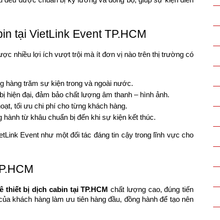
 đều được chuẩn bị kỹ lưỡng và đồng bộ, giúp sự kiện diễn
abin tại VietLink Event TP.HCM
c nhiều lợi ích vượt trội mà ít đơn vị nào trên thị trường có
ng hàng trăm sự kiện trong và ngoài nước.
 bị hiện đại, đảm bảo chất lượng âm thanh – hình ảnh.
hoạt, tối ưu chi phí cho từng khách hàng.
g hành từ khâu chuẩn bị đến khi sự kiện kết thúc.
tLink Event như một đối tác đáng tin cậy trong lĩnh vực cho
 TP.HCM
ê thiết bị dịch cabin tại TP.HCM
chất lượng cao, đúng tiến
ng của khách hàng làm ưu tiên hàng đầu, đồng hành để tạo nên