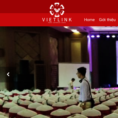
152 Khuất Duy Tiến - Phường Nhân Chính, Quận Thanh Xuân - Hà Nội
Kho xưởng: Lô 2, Làng Nghề Vạn Phúc, Hà Đông, Hà Nội.
Home
Giới thiệu
Hotline/ skype/ Wechat/ Whatsapp : +84 .0983.686.183 / Tel : +84 243 785 8551 
Email: info@vietlinktour.com / sales@vietlinktour.com
http://www.vietlinktour.com / http://vietlinkevent.com