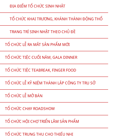
ĐỊA ĐIỂM TỔ CHỨC SINH NHẬT
TỔ CHỨC KHAI TRƯƠNG, KHÁNH THÀNH ĐỘNG THỔ
TRANG TRÍ SINH NHẬT THEO CHỦ ĐỀ
TỔ CHỨC LỄ RA MẮT SẢN PHẨM MỚI
TỔ CHỨC TIỆC CUỐI NĂM, GALA DINNER
TỔ CHỨC TIỆC TEABREAK, FINGER FOOD
TỔ CHỨC LỄ KỶ NIỆM THÀNH LẬP CÔNG TY TRỤ SỞ
TỔ CHỨC LỄ MỞ BÁN
TỔ CHỨC CHẠY ROADSHOW
TỔ CHỨC HỘI CHỢ TRIỂN LÃM SẢN PHẨM
TỔ CHỨC TRUNG THU CHO THIẾU NHI