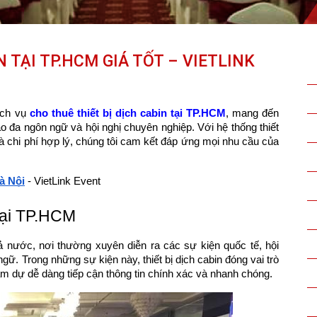
 TẠI TP.HCM GIÁ TỐT – VIETLINK
dịch vụ
cho thuê thiết bị dịch cabin tại TP.HCM
, mang đến
ảo đa ngôn ngữ và hội nghị chuyên nghiệp. Với hệ thống thiết
 và chi phí hợp lý, chúng tôi cam kết đáp ứng mọi nhu cầu của
Hà Nội
- VietLink Event
 tại TP.HCM
ả nước, nơi thường xuyên diễn ra các sự kiện quốc tế, hội
gữ. Trong những sự kiện này, thiết bị dịch cabin đóng vai trò
ham dự dễ dàng tiếp cận thông tin chính xác và nhanh chóng.