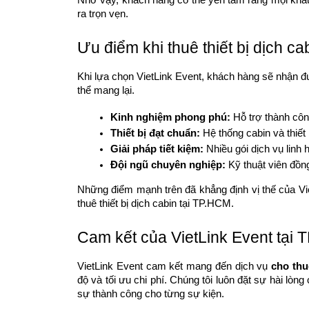
Nhờ vậy, khách hàng có thể yên tâm rằng mọi khâu
ra trọn vẹn.
Ưu điểm khi thuê thiết bị dịch c
Khi lựa chọn VietLink Event, khách hàng sẽ nhận đượ
thể mang lại.
Kinh nghiệm phong phú:
 Hỗ trợ thành cô
Thiết bị đạt chuẩn:
 Hệ thống cabin và thiết
Giải pháp tiết kiệm:
 Nhiều gói dịch vụ linh 
Đội ngũ chuyên nghiệp:
 Kỹ thuật viên đồn
Những điểm mạnh trên đã khẳng định vị thế của Vie
thuê thiết bị dịch cabin tại TP.HCM.
Cam kết của VietLink Event tại
VietLink Event cam kết mang đến dịch vụ
cho thu
độ và tối ưu chi phí. Chúng tôi luôn đặt sự hài lò
sự thành công cho từng sự kiện.